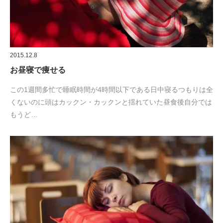
2015.12.8
お昼寝で痩せる
この1週間多忙で睡眠時間が4時間以下である日中寝るつもりは全
くないのに頭はカックン・カックンと揺れていた昼食後自分では
もうど…