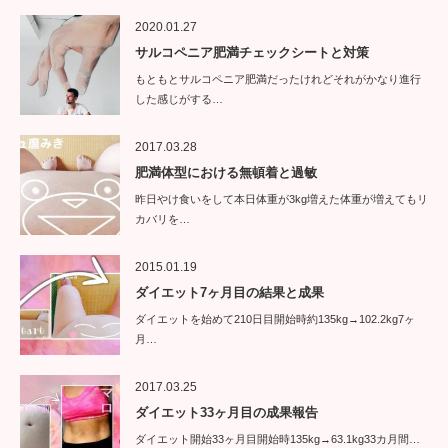
2020.01.27
サルコペニア肥満チェックシートと対策
もともとサルコペニア肥満だったけれどそれがかなり進行
した感じがする…
2017.03.28
肥満体型における無頓着と過敏
昨日やけ食いをして本日体重が3kg増えた体重が増えてもリ
カバリを…
2015.01.19
ダイエット7ヶ月目の結果と成果
ダイエットを始めて210日目開始時約135kg→102.2kg7ヶ
月…
2017.03.25
ダイエット33ヶ月目の成果報告
ダイエット開始33ヶ月目開始時135kg→63.1kg33カ月間…