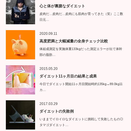
心と体が裏腹なダイエット
皮肉だ…皮肉だ…皮肉にも筋肉が育ってきた（笑）ここ数
日元…
2020.09.11
高度肥満と大幅減量の全身チェック比較
体組成測定を実施体重133kgだった測定エラーが出て体幹
部の脂肪…
2015.05.20
ダイエット11ヶ月目の結果と成果
今日でダイエット開始11ヶ月目開始時約135kg→89.0kg11
カ…
2017.03.29
ダイエットの失敗例
いままでイロイロなダイエットに挑戦して失敗したもの◎
タマゴダイエット…