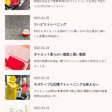
怪我が治るまで食事管理のみでトレーニングを休む予定だ
ったけれどゆっくりトレ…
2021.01.25
リハビリトレーニング
9月からダイエットを始めてジム通いも4ヶ月が過ぎた減ら
した体重は20kgほど…
2021.01.24
ダイエット柔らかい脂肪と固い脂肪
本日の体重114.6kg一通りのイベントが終わり本日からダイ
エットを…
2021.01.22
ネガティブな記憶でトレーニングを終えない
ダイエットは8割が食事管理で残り2割が運動その8割の食事
管理が出来ない中…
2021.01.21