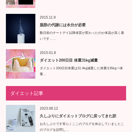
2015.11.9
脂肪の代謝には水分が必要
数日前のチートデイ以降体質が変わったのか体温が高く暑
いです……
2015.01.8
ダイエット200日目 体重31kg減量
ダイエット200日目体重は31.4kg減量した体重/135kg⇒体
重…
ダイエット記事
2023.08.12
久しぶりにダイエットブログに戻ってきた訳
お久しぶりです長らくここのブログを休止していましたこ
のブログを訪問し…