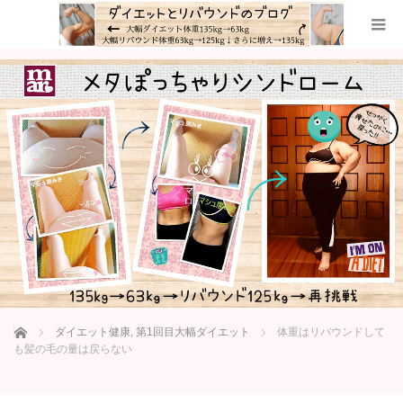
ホーム
ダイエット健康
,
第1回目大幅ダイエット
体重はリバウンドして
も髪の毛の量は戻らない