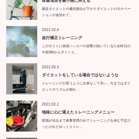
体重増加を最小限に抑える
最近ダイエットの優先順位が下がりダイエットのモチベー
ションが途切れて…
2021.02.4
血行矯正トレーニング
このサイトに依然ハッカーの攻撃が続いているため昨日の
午前5時からサイトエ…
2021.02.3
ダイエットをしている場合ではないような
トレーニングが思うように出来なくて辛い…今まではダイ
エットのリズムが崩れ…
2021.02.1
地味に心に堪えたトレーニングメニュー
怪我が治るまで食事管理のみでトレーニングを休む予定だ
ったけれどゆっくりトレ…