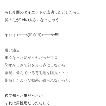
もし今回のダイエットが成功したとしたら…
髪の毛が1/4の太さになっちゃう！
ヤバイｮ━━<(llﾟ◇ﾟll)>━━ｯｯ!!!!!
遠い過去
細くなった髪がイヤだったマロ
恥ずかしさで顔を真っ赤にしながら
薬局に並んでいる育毛剤を購入・・・
期待したような効果が得られなかった.
後で知った事だったが
それは男性用だったらしく