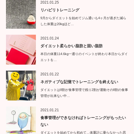
2021.01.25
リハビリトレーニング
9月からダイエットを始めてジム通いも4ヶ月が過ぎた減ら
した体重は20kgほど…
2021.01.24
ダイエット柔らかい脂肪と固い脂肪
本日の体重114.6kg一通りのイベントが終わり本日からダイ
エットを…
2021.01.22
ネガティブな記憶でトレーニングを終えない
ダイエットは8割が食事管理で残り2割が運動その8割の食事
管理が出来ない中…
2021.01.21
食事管理ができなければトレーニングがもったい
ない
ダイエットを始めてから初めて…体重計に乗らなかった思