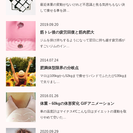
最近体重の変動がないけれど不思議と焦る気持ちもない決
して痩せる事を諦…
2019.09.20
筋トレ後の疲労回復と筋肉肥大
ジムを掛け持ちするようになって翌日に持ち越す疲労感が
すごいジムのイン…
2014.07.24
肥満体型限界の分岐点
マロは105kgから52kgまで痩せリバンドでふたたび135kgま
で太りまし…
2016.01.26
体重－60kgの体形変化 GIFアニメーション
車の温度計はマイナス4℃こんな日はダイエットの運動を取
りやめて空いた…
2020.09.29