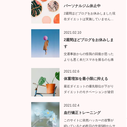
パーソナルジム休止中
2週間ほどブログをお休みしました現
在ダイエットは実施していません…
2021.02.10
2週間ほどブログをお休みしま
す
交通事故からの怪我の回復が思った
よりも悪く未だスマホを握るのも痛
い状態で…
2021.02.6
体重増加を最小限に抑える
最近ダイエットの優先順位が下がり
ダイエットのモチベーションが途切
れて…
2021.02.4
血行矯正トレーニング
このサイトに依然ハッカーの攻撃が
続いているため昨日の午前5時からサ