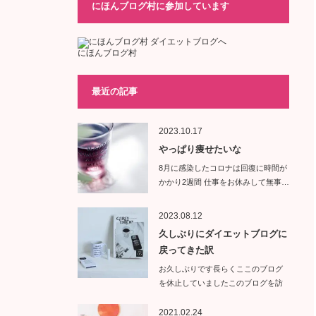
にほんブログ村に参加しています
にほんブログ村
最近の記事
2023.10.17
やっぱり痩せたいな
8月に感染したコロナは回復に時間が
かかり2週間 仕事をお休みして無事…
2023.08.12
久しぶりにダイエットブログに
戻ってきた訳
お久しぶりです長らくここのブログ
を休止していましたこのブログを訪
問し…
2021.02.24