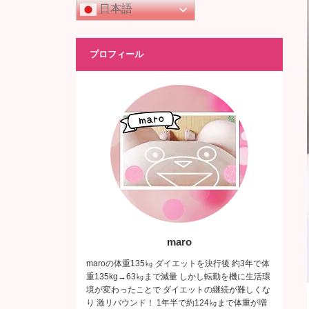
日本語
プロフィール
maro
maroの体重135㎏ ダイエットを決行後 約3年で体
重135kg→63㎏まで減量 しかし転勤を機に生活環
境が変わったことで ダイエットの継続が難しくな
り 激リバウンド！ 1年半で約124㎏まで体重が増