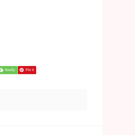
feedly
Pin it