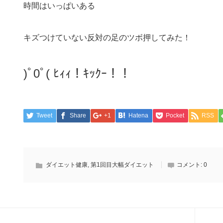
時間はいっぱいある
キズつけていない反対の足のツボ押してみた！
)ﾟ0ﾟ( ﾋｨｨ！ｷｯｸｰ！！
Tweet
Share
+1
Hatena
Pocket
RSS
ダイエット健康
,
第1回目大幅ダイエット
コメント:
0