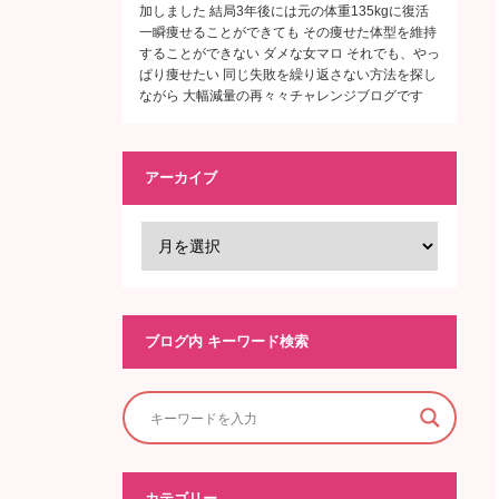
加しました 結局3年後には元の体重135kgに復活
一瞬痩せることができても その痩せた体型を維持
することができない ダメな女マロ それでも、やっ
ぱり痩せたい 同じ失敗を繰り返さない方法を探し
ながら 大幅減量の再々々チャレンジブログです
アーカイブ
ブログ内 キーワード検索
カテゴリー