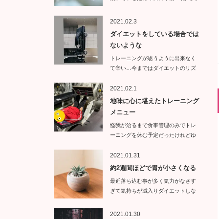
イトエ…
2021.02.3
ダイエットをしている場合では
ないような
トレーニングが思うように出来なく
て辛い…今まではダイエットのリズ
ムが崩れ…
2021.02.1
地味に心に堪えたトレーニング
メニュー
怪我が治るまで食事管理のみでトレ
ーニングを休む予定だったけれどゆ
っくりトレ…
2021.01.31
約2週間ほどで胃が小さくなる
最近落ち込む事が多く気力がなさす
ぎて気持ちが滅入りダイエットしな
くて…
2021.01.30