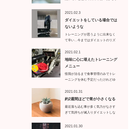
イトエ…
2021.02.3
ダイエットをしている場合では
ないような
トレーニングが思うように出来なく
て辛い…今まではダイエットのリズ
ムが崩れ…
2021.02.1
地味に心に堪えたトレーニング
メニュー
怪我が治るまで食事管理のみでトレ
ーニングを休む予定だったけれどゆ
っくりトレ…
2021.01.31
約2週間ほどで胃が小さくなる
最近落ち込む事が多く気力がなさす
ぎて気持ちが滅入りダイエットしな
くて…
2021.01.30