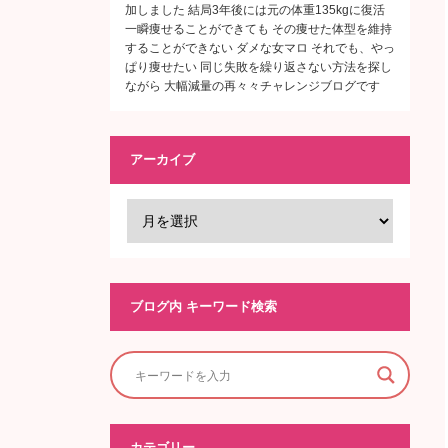
加しました 結局3年後には元の体重135kgに復活
一瞬痩せることができても その痩せた体型を維持
することができない ダメな女マロ それでも、やっ
ぱり痩せたい 同じ失敗を繰り返さない方法を探し
ながら 大幅減量の再々々チャレンジブログです
アーカイブ
ブログ内 キーワード検索
カテゴリー