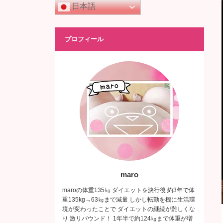
日本語
プロフィール
maro
maroの体重135㎏ ダイエットを決行後 約3年で体
重135kg→63㎏まで減量 しかし転勤を機に生活環
境が変わったことで ダイエットの継続が難しくな
り 激リバウンド！ 1年半で約124㎏まで体重が増