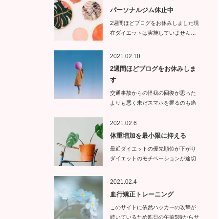
パーソナルジム休止中
2週間ほどブログをお休みしました現
在ダイエットは実施していません…
2021.02.10
2週間ほどブログをお休みしま
す
交通事故からの怪我の回復が思った
よりも悪く未だスマホを握るのも痛
い状態で…
2021.02.6
体重増加を最小限に抑える
最近ダイエットの優先順位が下がり
ダイエットのモチベーションが途切
れて…
2021.02.4
血行矯正トレーニング
このサイトに依然ハッカーの攻撃が
続いているため昨日の午前5時からサ