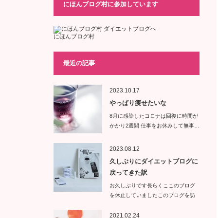
にほんブログ村に参加しています
にほんブログ村
最近の記事
2023.10.17
やっぱり痩せたいな
8月に感染したコロナは回復に時間が
かかり2週間 仕事をお休みして無事…
2023.08.12
久しぶりにダイエットブログに
戻ってきた訳
お久しぶりです長らくここのブログ
を休止していましたこのブログを訪
問し…
2021.02.24