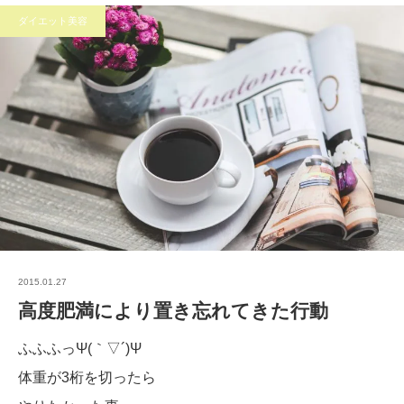
ダイエット美容
2015.01.27
高度肥満により置き忘れてきた行動
ふふふっΨ(｀▽´)Ψ
体重が3桁を切ったら