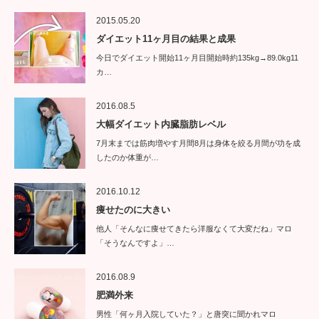
2015.05.20
ダイエット11ヶ月目の結果と成果
今日でダイエット開始11ヶ月目開始時約135kg→89.0kg11
カ…
2016.08.5
大幅ダイエット内臓脂肪レベル
7月末までは筋肉増やす月間8月は身体を絞る月間が功を成
したのか体重が…
2016.10.12
痩せたのに大きい
他人「そんなに痩せてきたら洋服なくて大変だね」マロ
「そうなんですよ」…
2016.08.9
肥満外来
男性「何ヶ月入院していた？」と唐突に聞かれマロ