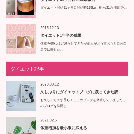
ダイエット開始31ヶ月目開始時135kg→64kg31カ月間で-…
2015.12.13
ダイエット1年半の成果
体重を60kgほど減らしてきたが他人がどう言おうと自分自
身では痩せた…
ダイエット記事
2023.08.12
久しぶりにダイエットブログに戻ってきた訳
お久しぶりです長らくここのブログを休止していましたこ
のブログを訪問し…
2021.02.6
体重増加を最小限に抑える