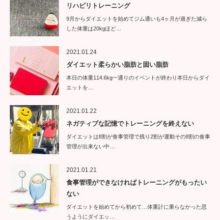
リハビリトレーニング
9月からダイエットを始めてジム通いも4ヶ月が過ぎた減ら
した体重は20kgほど…
2021.01.24
ダイエット柔らかい脂肪と固い脂肪
本日の体重114.6kg一通りのイベントが終わり本日からダイ
エットを…
2021.01.22
ネガティブな記憶でトレーニングを終えない
ダイエットは8割が食事管理で残り2割が運動その8割の食事
管理が出来ない中…
2021.01.21
食事管理ができなければトレーニングがもったい
ない
ダイエットを始めてから初めて…体重計に乗らなかった思
うようにダイエッ…