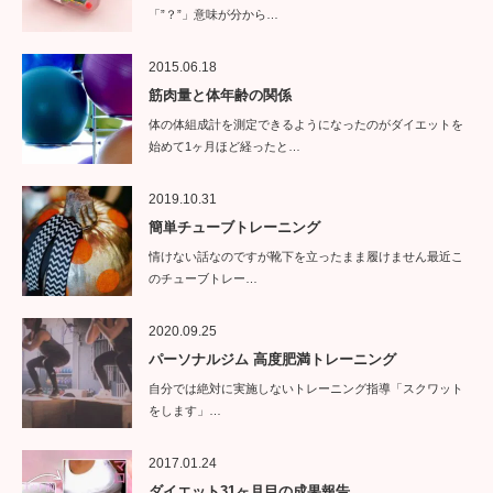
「”？”」意味が分から…
2015.06.18
筋肉量と体年齢の関係
体の体組成計を測定できるようになったのがダイエットを
始めて1ヶ月ほど経ったと…
2019.10.31
簡単チューブトレーニング
情けない話なのですが靴下を立ったまま履けません最近こ
のチューブトレー…
2020.09.25
パーソナルジム 高度肥満トレーニング
自分では絶対に実施しないトレーニング指導「スクワット
をします」…
2017.01.24
ダイエット31ヶ月目の成果報告