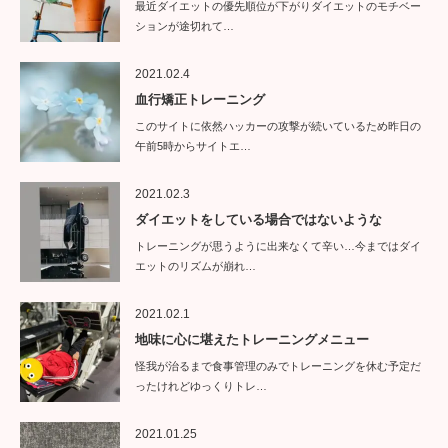
最近ダイエットの優先順位が下がりダイエットのモチベー
ションが途切れて…
2021.02.4
血行矯正トレーニング
このサイトに依然ハッカーの攻撃が続いているため昨日の
午前5時からサイトエ…
2021.02.3
ダイエットをしている場合ではないような
トレーニングが思うように出来なくて辛い…今まではダイ
エットのリズムが崩れ…
2021.02.1
地味に心に堪えたトレーニングメニュー
怪我が治るまで食事管理のみでトレーニングを休む予定だ
ったけれどゆっくりトレ…
2021.01.25