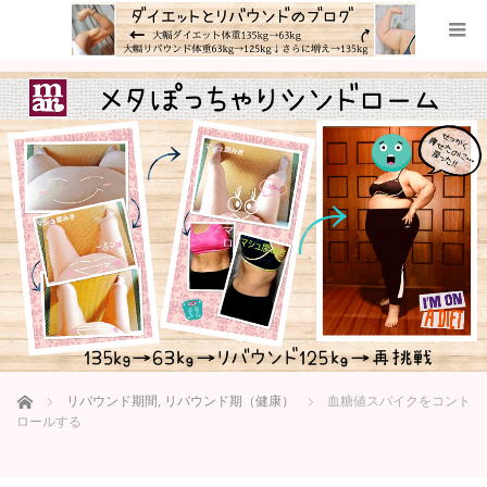
ホーム
リバウンド期間
,
リバウンド期（健康）
血糖値スパイクをコント
ロールする