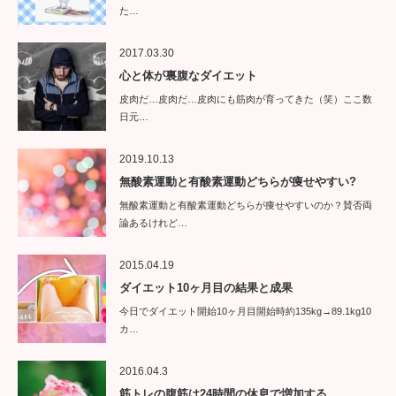
た…
2017.03.30
心と体が裏腹なダイエット
皮肉だ…皮肉だ…皮肉にも筋肉が育ってきた（笑）ここ数
日元…
2019.10.13
無酸素運動と有酸素運動どちらが痩せやすい?
無酸素運動と有酸素運動どちらが痩せやすいのか？賛否両
論あるけれど…
2015.04.19
ダイエット10ヶ月目の結果と成果
今日でダイエット開始10ヶ月目開始時約135kg→89.1kg10
カ…
2016.04.3
筋トレの腹筋は24時間の休息で増加する