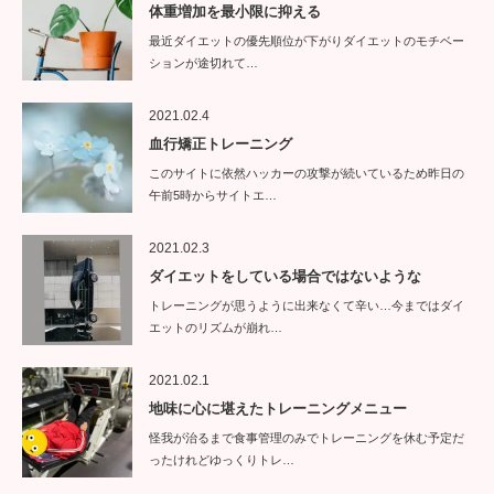
体重増加を最小限に抑える
最近ダイエットの優先順位が下がりダイエットのモチベー
ションが途切れて…
2021.02.4
血行矯正トレーニング
このサイトに依然ハッカーの攻撃が続いているため昨日の
午前5時からサイトエ…
2021.02.3
ダイエットをしている場合ではないような
トレーニングが思うように出来なくて辛い…今まではダイ
エットのリズムが崩れ…
2021.02.1
地味に心に堪えたトレーニングメニュー
怪我が治るまで食事管理のみでトレーニングを休む予定だ
ったけれどゆっくりトレ…