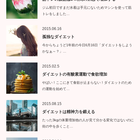
ジム初日ですまだ水着は手元にないためマシンを使って筋
トレをしました…
2015.06.16
孤独なダイエット
今からちょうど1年前の今日6月16日「ダイエットをしよう
かなぁ～？」…
2015.02.5
ダイエットの有酸素運動で食欲増加
やばい！ここにきて食欲が止まらない！ダイエットのため
の運動を始めて…
2015.08.15
ダイエットは精神力を鍛える
たった3kgの体重増加他の人が見て分かる変化ではないのに
街の中を歩くこと…