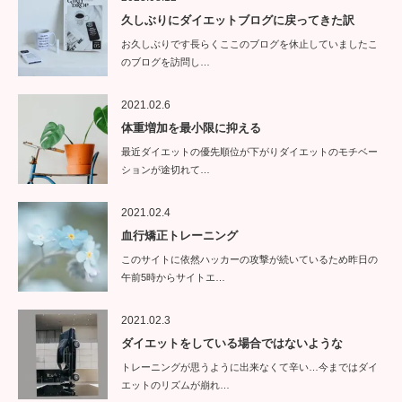
久しぶりにダイエットブログに戻ってきた訳
お久しぶりです長らくここのブログを休止していましたこ
のブログを訪問し…
2021.02.6
体重増加を最小限に抑える
最近ダイエットの優先順位が下がりダイエットのモチベー
ションが途切れて…
2021.02.4
血行矯正トレーニング
このサイトに依然ハッカーの攻撃が続いているため昨日の
午前5時からサイトエ…
2021.02.3
ダイエットをしている場合ではないような
トレーニングが思うように出来なくて辛い…今まではダイ
エットのリズムが崩れ…