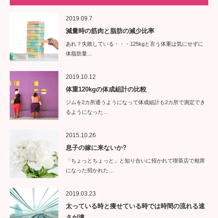
2019.09.7
減量時の筋肉と脂肪の減少比率
あれ？失敗している・・・125kgと言う体重は気にせずに
体脂肪量…
2019.10.12
体重120kgの体成組計の比較
ジムを2カ所通うようになって体成組計も2カ所で測定でき
るようになった…
2015.10.26
息子の嫁に来ないか?
「ちょっとちょっと」と知り合いに招かれて喫茶店で相席
になった招かれた…
2019.03.23
太っている時と痩せている時では時間の流れる速
さが違…