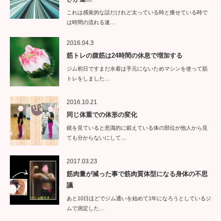
これは感覚的な話だけれど太っている時と痩せている時で
は時間の流れる速…
2016.04.3
筋トレの腹筋は24時間の休息で増加する
ジム初日ですまだ水着は手元にないためマシンを使って筋
トレをしました…
2016.10.21
同じ体重での体形の変化
鏡を見ていると意識的に鍛えている体の部位が他人から見
ても分からないにして…
2017.03.23
筋肉量が減った事で筋肉質体型になる身体の不思
議
あと10日ほどでジム通いを始めて1年になろうとしているジ
ムで測定した…