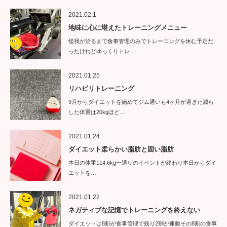
2021.02.1
地味に心に堪えたトレーニングメニュー
怪我が治るまで食事管理のみでトレーニングを休む予定だ
ったけれどゆっくりトレ…
2021.01.25
リハビリトレーニング
9月からダイエットを始めてジム通いも4ヶ月が過ぎた減ら
した体重は20kgほど…
2021.01.24
ダイエット柔らかい脂肪と固い脂肪
本日の体重114.6kg一通りのイベントが終わり本日からダイ
エットを…
2021.01.22
ネガティブな記憶でトレーニングを終えない
ダイエットは8割が食事管理で残り2割が運動その8割の食事