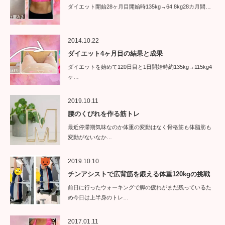
ダイエット開始28ヶ月目開始時135kg→64.8kg28カ月間…
2014.10.22
ダイエット4ヶ月目の結果と成果
ダイエットを始めて120日目と1日開始時約135kg→115kg4
ヶ…
2019.10.11
腰のくびれを作る筋トレ
最近停滞期気味なのか体重の変動はなく骨格筋も体脂肪も
変動がないなか…
2019.10.10
チンアシストで広背筋を鍛える体重120kgの挑戦
前日に行ったウォーキングで脚の疲れがまだ残っているた
め今日は上半身のトレ…
2017.01.11