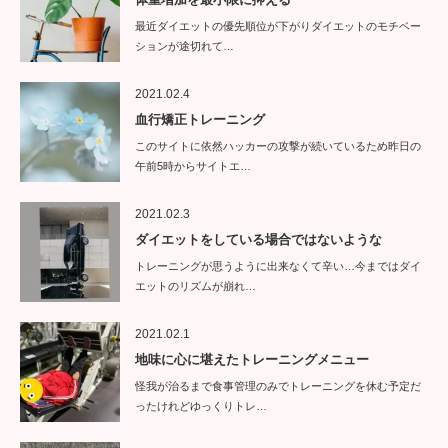
最近ダイエットの優先順位が下がりダイエットのモチベー
ションが途切れて…
2021.02.4
血行矯正トレーニング
このサイトに依然ハッカーの攻撃が続いているため昨日の
午前5時からサイトエ…
2021.02.3
ダイエットをしている場合ではないような
トレーニングが思うように出来なくて辛い…今まではダイ
エットのリズムが崩れ…
2021.02.1
地味に心に堪えたトレーニングメニュー
怪我が治るまで食事管理のみでトレーニングを休む予定だ
ったけれどゆっくりトレ…