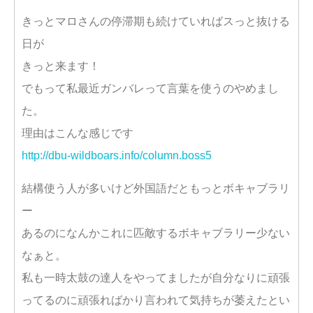
きっとマロさんの停滞期も続けていればスっと抜ける
日が
きっと来ます！
でもって私最近ガンバレって言葉を使うのやめまし
た。
理由はこんな感じです
http://dbu-wildboars.info/column.boss5
結構使う人が多いけど外国語だともっとボキャブラリ
ー
あるのになんかこれに匹敵するボキャブラリー少ない
なぁと。
私も一時太鼓の達人をやってましたが自分なりに頑張
ってるのに頑張ればかり言われて気持ちが萎えたとい