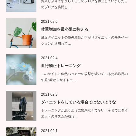
お久しぶりです長らくここのブログを休止していましたこ
のブログを訪問し…
2021.02.6
体重増加を最小限に抑える
最近ダイエットの優先順位が下がりダイエットのモチベー
ションが途切れて…
2021.02.4
血行矯正トレーニング
このサイトに依然ハッカーの攻撃が続いているため昨日の
午前5時からサイトエ…
2021.02.3
ダイエットをしている場合ではないような
トレーニングが思うように出来なくて辛い…今まではダイ
エットのリズムが崩れ…
2021.02.1