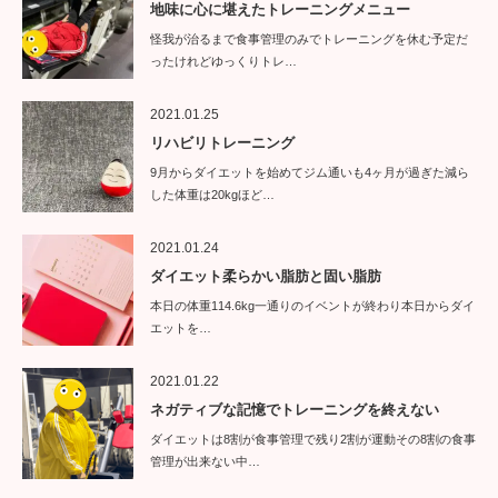
地味に心に堪えたトレーニングメニュー
怪我が治るまで食事管理のみでトレーニングを休む予定だ
ったけれどゆっくりトレ…
2021.01.25
リハビリトレーニング
9月からダイエットを始めてジム通いも4ヶ月が過ぎた減ら
した体重は20kgほど…
2021.01.24
ダイエット柔らかい脂肪と固い脂肪
本日の体重114.6kg一通りのイベントが終わり本日からダイ
エットを…
2021.01.22
ネガティブな記憶でトレーニングを終えない
ダイエットは8割が食事管理で残り2割が運動その8割の食事
管理が出来ない中…