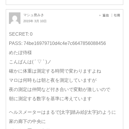
マシュ麿みき
返信
引用
2015年 3月 10日
SECRET: 0
PASS: 74be16979710d4c4e7c6647856088456
めたぼ侍様
こんばんは( ´ ▽ ` )ノ
確かに体重は測定する時間で変わりますよね
マロは何時もは朝と夜を測定していますが
夜の測定は仲間など付き合いで変動が激しいので
朝に測定する数字を基準に考えています
ヘルスメーターはまるで[太字]踏み絵[/太字]のように
家の廊下の中央に