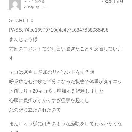
マシュ麿みき
返信
引用
2015年 3月 10日
SECRET: 0
PASS: 74be16979710d4c4e7c6647856088456
まんじゅう様
前回のコメントで少し言い過ぎたことを反省していま
す
マロは80キロ増加のリバウンドをする際
呼吸数も心拍数も半分になった状態で体重がダイエッ
ト前より＋20キロ多く増加する経験しました
心臓に負担がかかりすぎ痙攣を起こし
死の縁に立たされたので
まんじゅう様にはそのような経験をしてもらいたくな