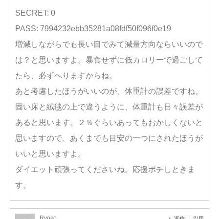
SECRET: 0
PASS: 7994232ebb35281a08fdf50f096f0e19
増減しながらでも長い目でみて減量方向ならいいので
は？と思いますよ。暴食せずに低カロリーで過ごして
たら、必ずへりますからね。
あと考慮したほうがいいのが、体重計の誤差ですね。
固い床と絨毯の上で違うように、体重計も日々誤差が
あると思います。２％ぐらいあってもおかしくないと
思いますので、あくまでも目安の一つにされたほうが
いいと思いますよ。
ダイエット頑張ってくださいね。応援ポチしときま
す。
Ryoko
返信
引用