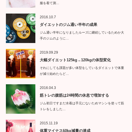
服を着て測…
2016.10.7
ダイエットのジム通い半年の成果
ジム通い半年になりましたルーズに継続しているためか大
手のジムのように…
2019.09.29
大幅ダイエット125kg→120kgの体型変化
それにしても課題が多い体型をしているダイエットで体重
が減り始めたらど…
2016.04.3
筋トレの腹筋は24時間の休息で増加する
ジム初日ですまだ水着は手元にないためマシンを使って筋
トレをしました…
2015.11.19
体重マイナス60kg減量の達成