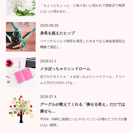
「ちょっとちょっと」と知り合いに招かれて喫茶店で相席
になった招かれた…
2020.09.20
身長を超えたヒップ
パーソナルジムで体型を測定した今までなら体組成測定は
機械で測定し…
2019.01.2
メタぽっちゃりシンドローム
旧ブログタイトル「メタぽっちゃりシードリーム」ドリー
ムと付けたのがいけな…
2016.07.4
グーグルが教えてくれる「痩せる答え」だけでは
痩せら…
平均4：00時に就寝だったマロパソコンが壊れてブログが書
けない期間…