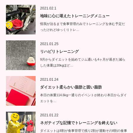
2021.02.1
地味に心に堪えたトレーニングメニュー
怪我が治るまで食事管理のみでトレーニングを休む予定だ
ったけれどゆっくりトレ…
2021.01.25
リハビリトレーニング
9月からダイエットを始めてジム通いも4ヶ月が過ぎた減ら
した体重は20kgほど…
2021.01.24
ダイエット柔らかい脂肪と固い脂肪
本日の体重114.6kg一通りのイベントが終わり本日からダイ
エットを…
2021.01.22
ネガティブな記憶でトレーニングを終えない
ダイエットは8割が食事管理で残り2割が運動その8割の食事