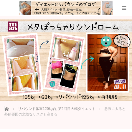
ホーム
リバウンド体重120kg台
,
第2回目大幅ダイエット
急激に太ると
外的要因の危険なリスクも高まる