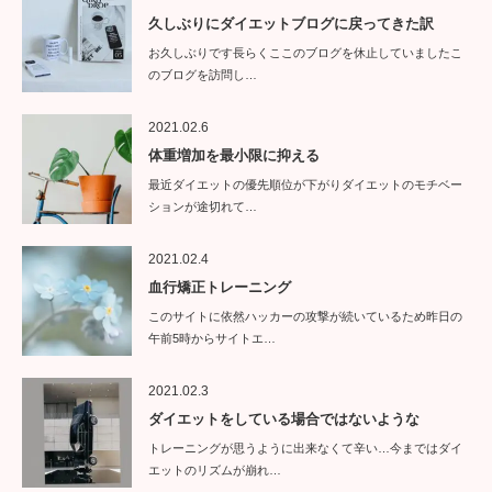
久しぶりにダイエットブログに戻ってきた訳
お久しぶりです長らくここのブログを休止していましたこ
のブログを訪問し…
2021.02.6
体重増加を最小限に抑える
最近ダイエットの優先順位が下がりダイエットのモチベー
ションが途切れて…
2021.02.4
血行矯正トレーニング
このサイトに依然ハッカーの攻撃が続いているため昨日の
午前5時からサイトエ…
2021.02.3
ダイエットをしている場合ではないような
トレーニングが思うように出来なくて辛い…今まではダイ
エットのリズムが崩れ…