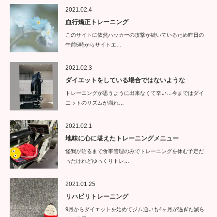
2021.02.4
血行矯正トレーニング
このサイトに依然ハッカーの攻撃が続いているため昨日の
午前5時からサイトエ…
2021.02.3
ダイエットをしている場合ではないような
トレーニングが思うように出来なくて辛い…今まではダイ
エットのリズムが崩れ…
2021.02.1
地味に心に堪えたトレーニングメニュー
怪我が治るまで食事管理のみでトレーニングを休む予定だ
ったけれどゆっくりトレ…
2021.01.25
リハビリトレーニング
9月からダイエットを始めてジム通いも4ヶ月が過ぎた減ら