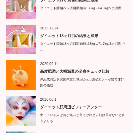
ダイエット27ヶ月目の結果と成果
ダイエット開始27ヶ月目開始時135kg→64.9kg27カ月間…
2015.12.24
ダイエット18ヶ月目の結果と成果
ダイエット開始18ヶ月目開始時135kg→71.7kg18カ月間で-
…
2020.09.11
高度肥満と大幅減量の全身チェック比較
体組成測定を実施体重133kgだった測定エラーが出て体幹
部の脂肪…
2016.06.1
ダイエット顔周辺ビフォーアフター
太っている人は首が無いと言うけれど以前は首がないと言
うよりも…