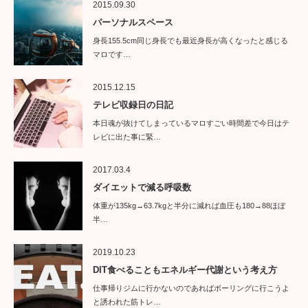
2015.09.30
パーソナルスペース
身長155.5cm同じ身長でも最近身長が高くなったと感じる
マロです…
2015.12.15
テレビ収録日の日記
本日魂が抜けてしまっているマロすごい時間差で今日はテ
レビに出た事に緊…
2017.03.4
ダイエットで減る呼吸数
体重が135kg→63.7kgと半分に減れば血圧も180→88ほぼ
半…
2019.10.23
DIT食べることもエネルギー代謝という考え方
仕事帰りジムに行かないのであればボーリングに行こうよ
と誘われた筋トレ…