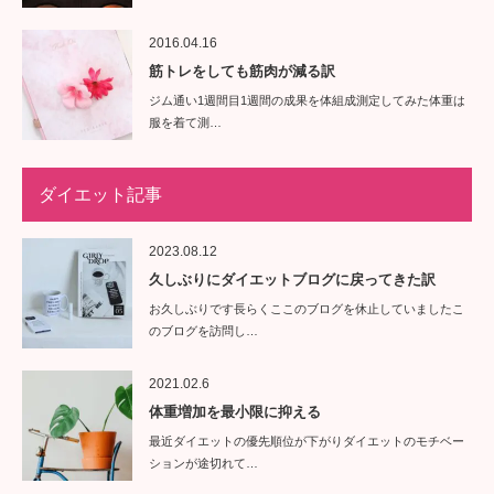
2016.04.16
筋トレをしても筋肉が減る訳
ジム通い1週間目1週間の成果を体組成測定してみた体重は
服を着て測…
ダイエット記事
2023.08.12
久しぶりにダイエットブログに戻ってきた訳
お久しぶりです長らくここのブログを休止していましたこ
のブログを訪問し…
2021.02.6
体重増加を最小限に抑える
最近ダイエットの優先順位が下がりダイエットのモチベー
ションが途切れて…