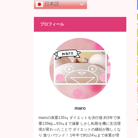
日本語
プロフィール
maro
maroの体重135㎏ ダイエットを決行後 約3年で体
重135kg→63㎏まで減量 しかし転勤を機に生活環
境が変わったことで ダイエットの継続が難しくな
り 激リバウンド！ 1年半で約124㎏まで体重が増