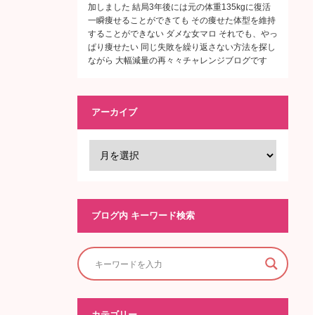
加しました 結局3年後には元の体重135kgに復活
一瞬痩せることができても その痩せた体型を維持
することができない ダメな女マロ それでも、やっ
ぱり痩せたい 同じ失敗を繰り返さない方法を探し
ながら 大幅減量の再々々チャレンジブログです
アーカイブ
ブログ内 キーワード検索
カテゴリー