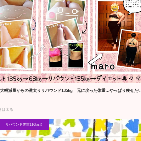
3kg大幅減量からの激太りリバウンド135kg 元に戻った体重…やっぱり痩
きは太る
リバウンド体重110kg台