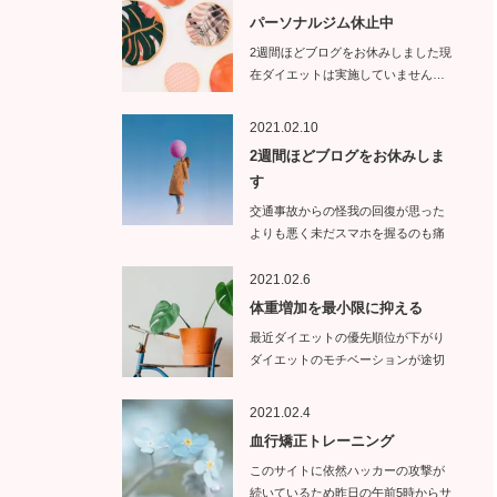
パーソナルジム休止中
2週間ほどブログをお休みしました現
在ダイエットは実施していません…
2021.02.10
2週間ほどブログをお休みしま
す
交通事故からの怪我の回復が思った
よりも悪く未だスマホを握るのも痛
い状態で…
2021.02.6
体重増加を最小限に抑える
最近ダイエットの優先順位が下がり
ダイエットのモチベーションが途切
れて…
2021.02.4
血行矯正トレーニング
このサイトに依然ハッカーの攻撃が
続いているため昨日の午前5時からサ