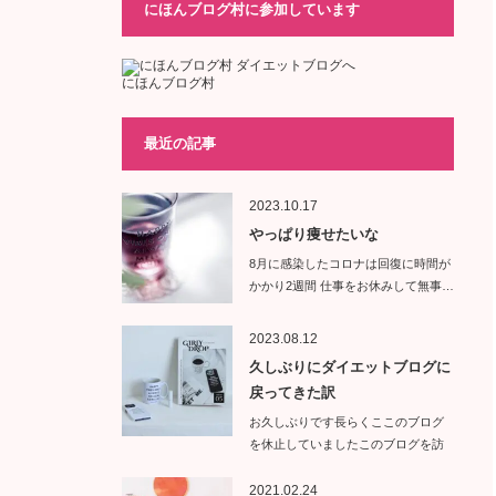
にほんブログ村に参加しています
にほんブログ村
最近の記事
2023.10.17
やっぱり痩せたいな
8月に感染したコロナは回復に時間が
かかり2週間 仕事をお休みして無事…
2023.08.12
久しぶりにダイエットブログに
戻ってきた訳
お久しぶりです長らくここのブログ
を休止していましたこのブログを訪
問し…
2021.02.24