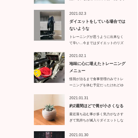
イトエ…
2021.02.3
ダイエットをしている場合では
ないような
トレーニングが思うように出来なく
て辛い…今まではダイエットのリズ
ムが崩れ…
2021.02.1
地味に心に堪えたトレーニング
メニュー
怪我が治るまで食事管理のみでトレ
ーニングを休む予定だったけれどゆ
っくりトレ…
2021.01.31
約2週間ほどで胃が小さくなる
最近落ち込む事が多く気力がなさす
ぎて気持ちが滅入りダイエットしな
くて…
2021.01.30