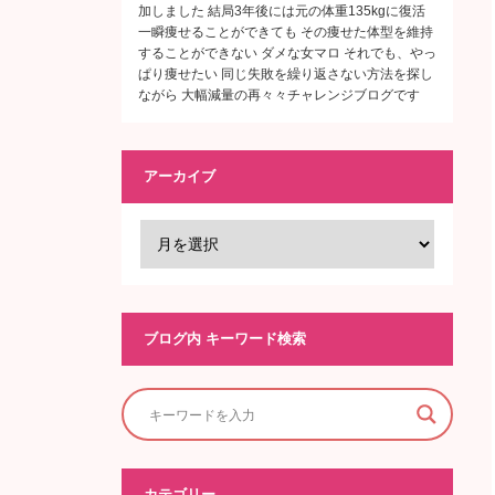
加しました 結局3年後には元の体重135kgに復活
一瞬痩せることができても その痩せた体型を維持
することができない ダメな女マロ それでも、やっ
ぱり痩せたい 同じ失敗を繰り返さない方法を探し
ながら 大幅減量の再々々チャレンジブログです
アーカイブ
ブログ内 キーワード検索
カテゴリー