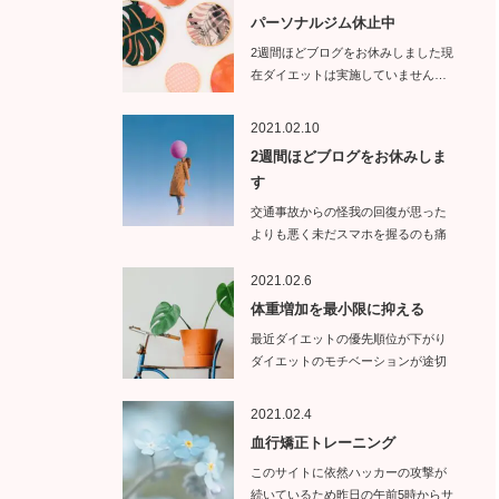
パーソナルジム休止中
2週間ほどブログをお休みしました現
在ダイエットは実施していません…
2021.02.10
2週間ほどブログをお休みしま
す
交通事故からの怪我の回復が思った
よりも悪く未だスマホを握るのも痛
い状態で…
2021.02.6
体重増加を最小限に抑える
最近ダイエットの優先順位が下がり
ダイエットのモチベーションが途切
れて…
2021.02.4
血行矯正トレーニング
このサイトに依然ハッカーの攻撃が
続いているため昨日の午前5時からサ