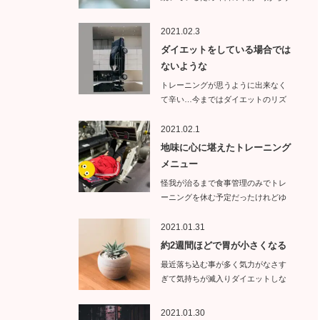
イトエ…
2021.02.3
ダイエットをしている場合では
ないような
トレーニングが思うように出来なく
て辛い…今まではダイエットのリズ
ムが崩れ…
2021.02.1
地味に心に堪えたトレーニング
メニュー
怪我が治るまで食事管理のみでトレ
ーニングを休む予定だったけれどゆ
っくりトレ…
2021.01.31
約2週間ほどで胃が小さくなる
最近落ち込む事が多く気力がなさす
ぎて気持ちが滅入りダイエットしな
くて…
2021.01.30