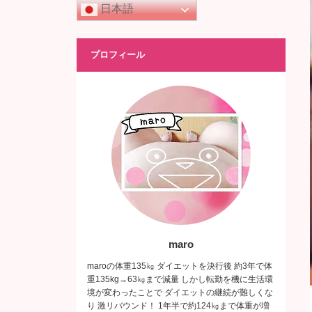
日本語
プロフィール
maro
maroの体重135㎏ ダイエットを決行後 約3年で体
重135kg→63㎏まで減量 しかし転勤を機に生活環
境が変わったことで ダイエットの継続が難しくな
り 激リバウンド！ 1年半で約124㎏まで体重が増