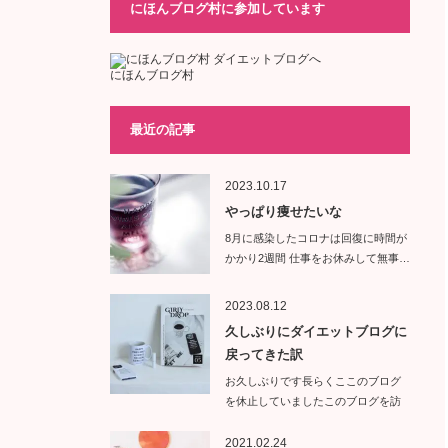
にほんブログ村に参加しています
にほんブログ村
最近の記事
2023.10.17
やっぱり痩せたいな
8月に感染したコロナは回復に時間が
かかり2週間 仕事をお休みして無事…
2023.08.12
久しぶりにダイエットブログに
戻ってきた訳
お久しぶりです長らくここのブログ
を休止していましたこのブログを訪
問し…
2021.02.24