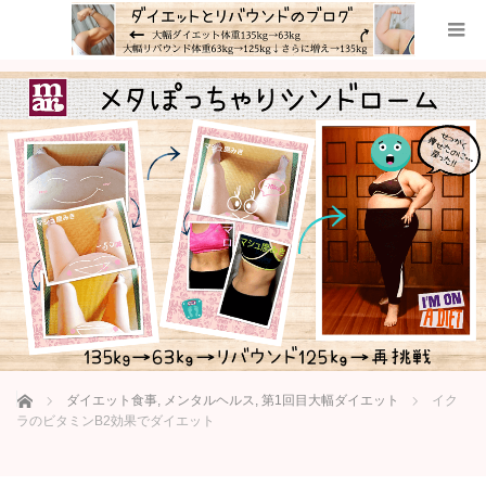
ホーム
ダイエット食事
,
メンタルヘルス
,
第1回目大幅ダイエット
イク
ラのビタミンB2効果でダイエット