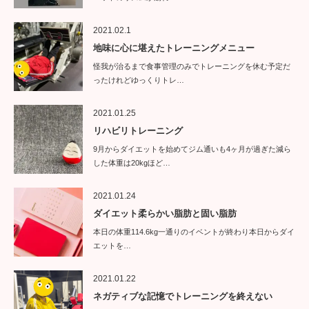
2021.02.1
地味に心に堪えたトレーニングメニュー
怪我が治るまで食事管理のみでトレーニングを休む予定だ
ったけれどゆっくりトレ…
2021.01.25
リハビリトレーニング
9月からダイエットを始めてジム通いも4ヶ月が過ぎた減ら
した体重は20kgほど…
2021.01.24
ダイエット柔らかい脂肪と固い脂肪
本日の体重114.6kg一通りのイベントが終わり本日からダイ
エットを…
2021.01.22
ネガティブな記憶でトレーニングを終えない