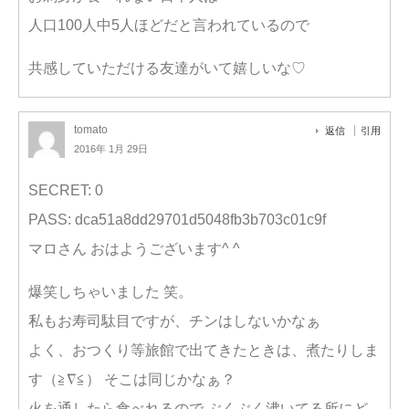
人口100人中5人ほどだと言われているので
共感していただける友達がいて嬉しいな♡
tomato
返信
引用
2016年 1月 29日
SECRET: 0
PASS: dca51a8dd29701d5048fb3b703c01c9f
マロさん おはようございます^ ^
爆笑しちゃいました 笑。
私もお寿司駄目ですが、チンはしないかなぁ
よく、おつくり等旅館で出てきたときは、煮たりしま
す（≧∇≦） そこは同じかなぁ？
火を通したら食べれるので ぶくぶく沸いてる所にど