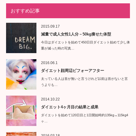
おすすめ記事
2015.09.17
減量で成人女性1人分－50kg痩せた体型
今日はダイエットを始めて450日目ダイエット始めて少し体
重が減った時の写真…
2016.06.1
ダイエット顔周辺ビフォーアフター
太っている人は首が無いと言うけれど以前は首がないと言
うよりも…
2014.10.22
ダイエット4ヶ月目の結果と成果
ダイエットを始めて120日目と1日開始時約135kg→115kg4
ヶ…
2016.03.18