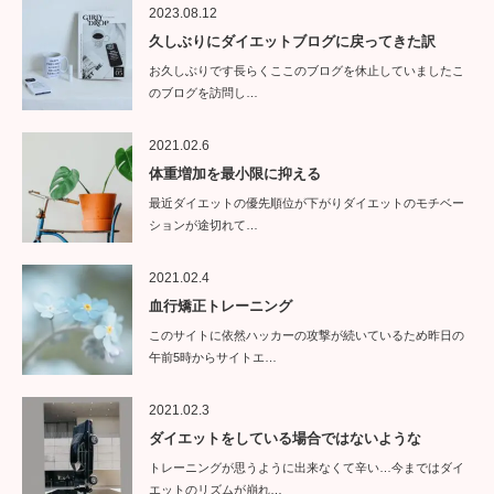
2023.08.12
久しぶりにダイエットブログに戻ってきた訳
お久しぶりです長らくここのブログを休止していましたこ
のブログを訪問し…
2021.02.6
体重増加を最小限に抑える
最近ダイエットの優先順位が下がりダイエットのモチベー
ションが途切れて…
2021.02.4
血行矯正トレーニング
このサイトに依然ハッカーの攻撃が続いているため昨日の
午前5時からサイトエ…
2021.02.3
ダイエットをしている場合ではないような
トレーニングが思うように出来なくて辛い…今まではダイ
エットのリズムが崩れ…