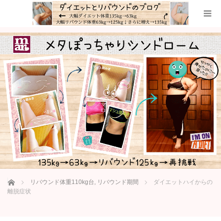
ホーム
リバウンド体重110kg台
,
リバウンド期間
ダイエットハイからの
離脱症状