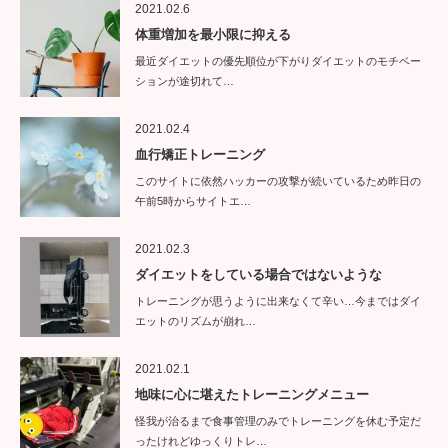
2021.02.6
体重増加を最小限に抑える
最近ダイエットの優先順位が下がりダイエットのモチベー
ションが途切れて…
2021.02.4
血行矯正トレーニング
このサイトに依然ハッカーの攻撃が続いているため昨日の
午前5時からサイトエ…
2021.02.3
ダイエットをしている場合ではないような
トレーニングが思うように出来なくて辛い…今まではダイ
エットのリズムが崩れ…
2021.02.1
地味に心に堪えたトレーニングメニュー
怪我が治るまで食事管理のみでトレーニングを休む予定だ
ったけれどゆっくりトレ…