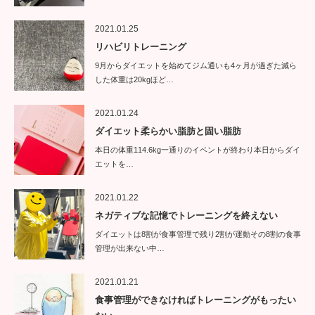
2021.01.25
リハビリトレーニング
9月からダイエットを始めてジム通いも4ヶ月が過ぎた減ら
した体重は20kgほど…
2021.01.24
ダイエット柔らかい脂肪と固い脂肪
本日の体重114.6kg一通りのイベントが終わり本日からダイ
エットを…
2021.01.22
ネガティブな記憶でトレーニングを終えない
ダイエットは8割が食事管理で残り2割が運動その8割の食事
管理が出来ない中…
2021.01.21
食事管理ができなければトレーニングがもったい