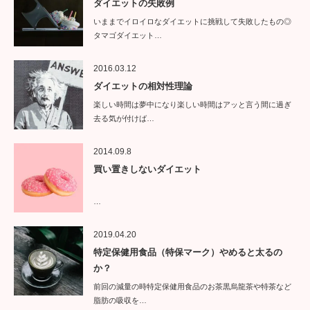
ダイエットの失敗例
いままでイロイロなダイエットに挑戦して失敗したもの◎
タマゴダイエット…
2016.03.12
ダイエットの相対性理論
楽しい時間は夢中になり楽しい時間はアッと言う間に過ぎ
去る気が付けば…
2014.09.8
買い置きしないダイエット
…
2019.04.20
特定保健用食品（特保マーク）やめると太るの
か？
前回の減量の時特定保健用食品のお茶黒烏龍茶や特茶など
脂肪の吸収を…