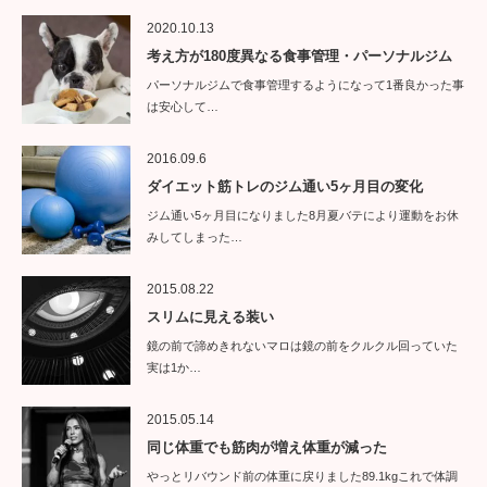
2020.10.13
考え方が180度異なる食事管理・パーソナルジム
パーソナルジムで食事管理するようになって1番良かった事
は安心して…
2016.09.6
ダイエット筋トレのジム通い5ヶ月目の変化
ジム通い5ヶ月目になりました8月夏バテにより運動をお休
みしてしまった…
2015.08.22
スリムに見える装い
鏡の前で諦めきれないマロは鏡の前をクルクル回っていた
実は1か…
2015.05.14
同じ体重でも筋肉が増え体重が減った
やっとリバウンド前の体重に戻りました89.1kgこれで体調