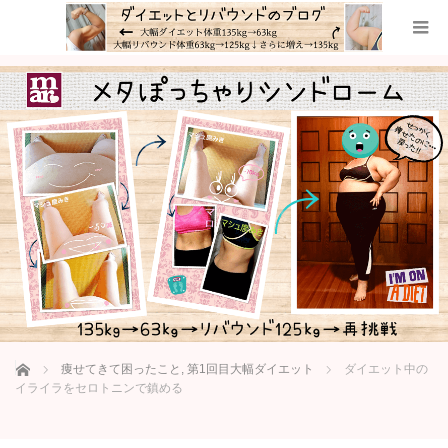
ホーム
痩せてきて困ったこと
,
第1回目大幅ダイエット
ダイエット中の
イライラをセロトニンで鎮める