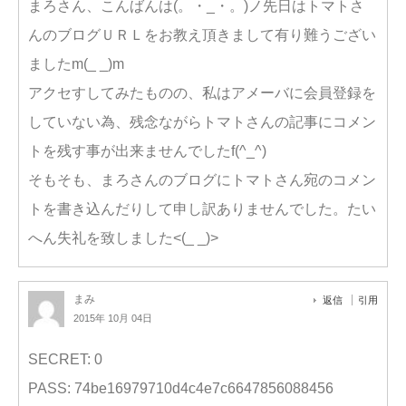
まろさん、こんばんは(。・_・。)ノ先日はトマトさ
んのブログＵＲＬをお教え頂きまして有り難うござい
ましたm(_ _)m
アクセすしてみたものの、私はアメーバに会員登録を
していない為、残念ながらトマトさんの記事にコメン
トを残す事が出来ませんでしたf(^_^)
そもそも、まろさんのブログにトマトさん宛のコメン
トを書き込んだりして申し訳ありませんでした。たい
へん失礼を致しました<(_ _)>
まみ
返信
引用
2015年 10月 04日
SECRET: 0
PASS: 74be16979710d4c4e7c6647856088456