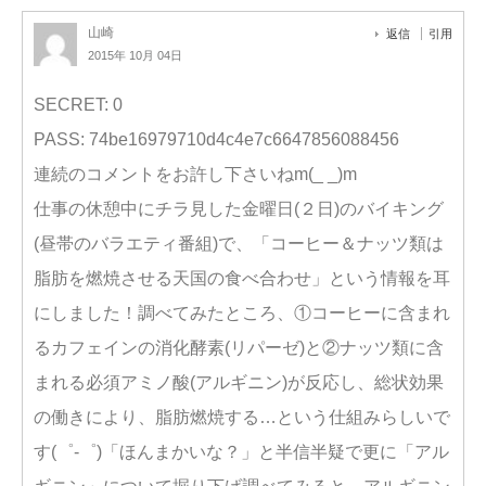
山崎
返信
引用
2015年 10月 04日
SECRET: 0
PASS: 74be16979710d4c4e7c6647856088456
連続のコメントをお許し下さいねm(_ _)m
仕事の休憩中にチラ見した金曜日(２日)のバイキング
(昼帯のバラエティ番組)で、「コーヒー＆ナッツ類は
脂肪を燃焼させる天国の食べ合わせ」という情報を耳
にしました！調べてみたところ、①コーヒーに含まれ
るカフェインの消化酵素(リパーゼ)と②ナッツ類に含
まれる必須アミノ酸(アルギニン)が反応し、総状効果
の働きにより、脂肪燃焼する…という仕組みらしいで
す(゜-゜)「ほんまかいな？」と半信半疑で更に「アル