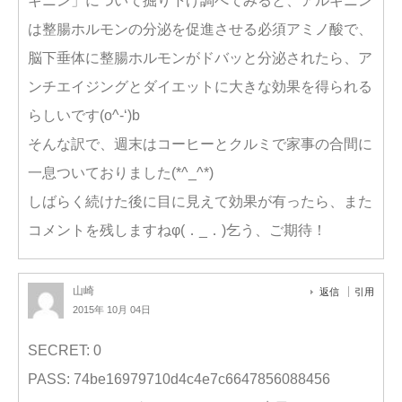
ギニン」について掘り下げ調べてみると、アルギニン
は整腸ホルモンの分泌を促進させる必須アミノ酸で、
脳下垂体に整腸ホルモンがドバッと分泌されたら、ア
ンチエイジングとダイエットに大きな効果を得られる
らしいです(o^-‘)b
そんな訳で、週末はコーヒーとクルミで家事の合間に
一息ついておりました(*^_^*)
しばらく続けた後に目に見えて効果が有ったら、また
コメントを残しますねφ(．_．)乞う、ご期待！
山崎
返信
引用
2015年 10月 04日
SECRET: 0
PASS: 74be16979710d4c4e7c6647856088456