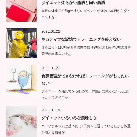
ダイエット柔らかい脂肪と固い脂肪
本日の体重114.6kg一通りのイベントが終わり本日からダイ
エットを…
2021.01.22
ネガティブな記憶でトレーニングを終えない
ダイエットは8割が食事管理で残り2割が運動その8割の食事
管理が出来ない中…
2021.01.21
食事管理ができなければトレーニングがもったい
ない
ダイエットを始めてから初めて…体重計に乗らなかった思
うようにダイエッ…
2021.01.19
ダイエットいろいろな美味しさ
パーソナルジムは基本的に1日おきに通っているしかし体重
が増える機会が…