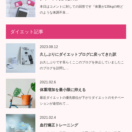
本日はコメントに対しての回答です『体重が135kgの時ど
のような体調不良…
ダイエット記事
2023.08.12
久しぶりにダイエットブログに戻ってきた訳
お久しぶりです長らくここのブログを休止していましたこ
のブログを訪問し…
2021.02.6
体重増加を最小限に抑える
最近ダイエットの優先順位が下がりダイエットのモチベー
ションが途切れて…
2021.02.4
血行矯正トレーニング