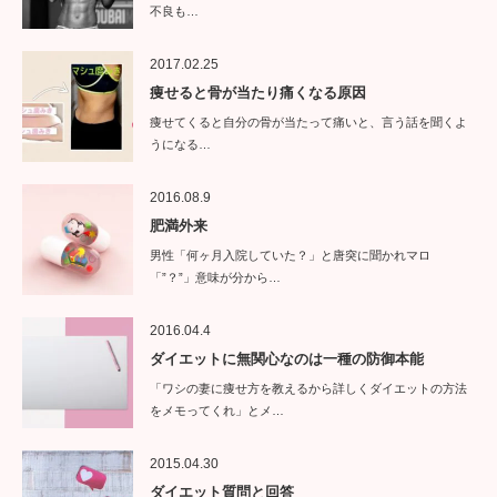
不良も…
2017.02.25
痩せると骨が当たり痛くなる原因
痩せてくると自分の骨が当たって痛いと、言う話を聞くよ
うになる…
2016.08.9
肥満外来
男性「何ヶ月入院していた？」と唐突に聞かれマロ
「”？”」意味が分から…
2016.04.4
ダイエットに無関心なのは一種の防御本能
「ワシの妻に痩せ方を教えるから詳しくダイエットの方法
をメモってくれ」とメ…
2015.04.30
ダイエット質問と回答