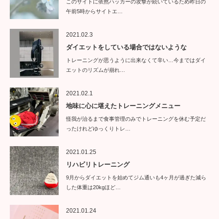
このサイトに依然ハッカーの攻撃が続いているため昨日の
午前5時からサイトエ…
2021.02.3
ダイエットをしている場合ではないような
トレーニングが思うように出来なくて辛い…今まではダイ
エットのリズムが崩れ…
2021.02.1
地味に心に堪えたトレーニングメニュー
怪我が治るまで食事管理のみでトレーニングを休む予定だ
ったけれどゆっくりトレ…
2021.01.25
リハビリトレーニング
9月からダイエットを始めてジム通いも4ヶ月が過ぎた減ら
した体重は20kgほど…
2021.01.24