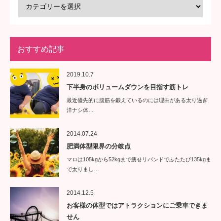
おすすめ記事
2019.10.7
下半身のボリュームダウンを目指す筋トレ
最近優先的に腹筋を鍛えているのには理由がある太り過ぎ
洋ナシ体…
2014.07.24
肥満体型限界の分岐点
マロは105kgから52kgまで痩せリバンドでふたたび135kgま
で太りまし…
2014.12.5
お客様の体型ではアトラクションにご乗車できま
せん