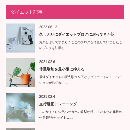
ダイエット記事
2023.08.12
久しぶりにダイエットブログに戻ってきた訳
お久しぶりです長らくここのブログを休止していましたこ
のブログを訪問し…
2021.02.6
体重増加を最小限に抑える
最近ダイエットの優先順位が下がりダイエットのモチベー
ションが途切れて…
2021.02.4
血行矯正トレーニング
このサイトに依然ハッカーの攻撃が続いているため昨日の
午前5時からサイトエ…