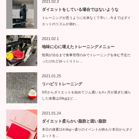
2021.02.3
ダイエットをしている場合ではないような
トレーニングが思うように出来なくて辛い…今まではダイ
エットのリズムが崩れ…
2021.02.1
地味に心に堪えたトレーニングメニュー
怪我が治るまで食事管理のみでトレーニングを休む予定だ
ったけれどゆっくりトレ…
2021.01.25
リハビリトレーニング
9月からダイエットを始めてジム通いも4ヶ月が過ぎた減ら
した体重は20kgほど…
2021.01.24
ダイエット柔らかい脂肪と固い脂肪
本日の体重114.6kg一通りのイベントが終わり本日からダイ
エットを…