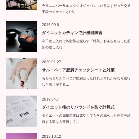
今日ユニバーサルスタジオジャパンにいるはずだった交通
手段のチケットとUS…
2015.09.6
ダイエットカテキンで肝機能障害
今日差し入れで体脂肪を減らす『特茶』お茶をもらった前
回の差し入れ…
2020.01.27
サルコペニア肥満チェックシートと対策
もともとサルコペニア肥満だったけれどそれがかなり進行
した感じがする…
2019.04.7
ダイエット後のリバウンドを防ぐ計算式
ダイエットの減量自体は成功してもその減らした体重を維
持する事は大変難しく…
2019.10.12