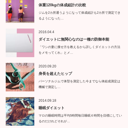
体重120kgの体成組計の比較
ジムを2カ所通うようになって体成組計も2カ所で測定でき
るようになった…
2016.04.4
ダイエットに無関心なのは一種の防御本能
「ワシの妻に痩せ方を教えるから詳しくダイエットの方法
をメモってくれ」とメ…
2020.09.20
身長を超えたヒップ
パーソナルジムで体型を測定した今までなら体組成測定は
機械で測定し…
2014.09.18
睡眠ダイエット
マロの睡眠時間は平均5時間毎日睡眠６時間を目標にしてい
るのだけれどそれが…