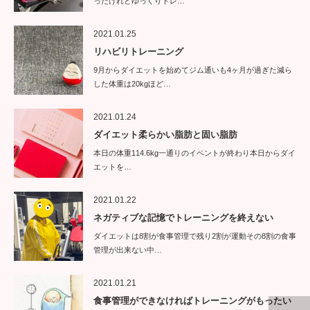
ったけれどゆっくりトレ…
2021.01.25
リハビリトレーニング
9月からダイエットを始めてジム通いも4ヶ月が過ぎた減ら
した体重は20kgほど…
2021.01.24
ダイエット柔らかい脂肪と固い脂肪
本日の体重114.6kg一通りのイベントが終わり本日からダイ
エットを…
2021.01.22
ネガティブな記憶でトレーニングを終えない
ダイエットは8割が食事管理で残り2割が運動その8割の食事
管理が出来ない中…
2021.01.21
食事管理ができなければトレーニングがもったい