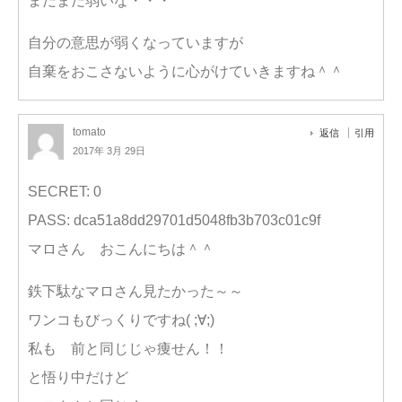
まだまだ弱いな・・・
自分の意思が弱くなっていますが
自棄をおこさないように心がけていきますね＾＾
tomato
返信
引用
2017年 3月 29日
SECRET: 0
PASS: dca51a8dd29701d5048fb3b703c01c9f
マロさん おこんにちは＾＾
鉄下駄なマロさん見たかった～～
ワンコもびっくりですね( ;∀;)
私も 前と同じじゃ痩せん！！
と悟り中だけど