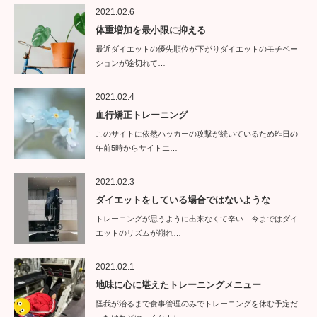
2021.02.6
体重増加を最小限に抑える
最近ダイエットの優先順位が下がりダイエットのモチベー
ションが途切れて…
2021.02.4
血行矯正トレーニング
このサイトに依然ハッカーの攻撃が続いているため昨日の
午前5時からサイトエ…
2021.02.3
ダイエットをしている場合ではないような
トレーニングが思うように出来なくて辛い…今まではダイ
エットのリズムが崩れ…
2021.02.1
地味に心に堪えたトレーニングメニュー
怪我が治るまで食事管理のみでトレーニングを休む予定だ