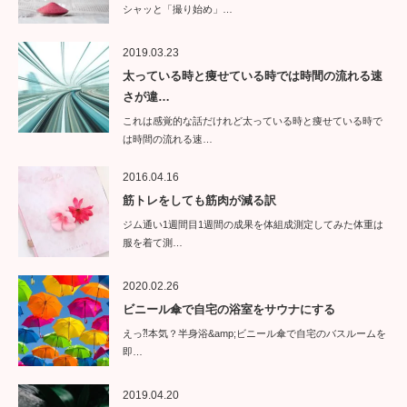
シャッと「撮り始め」…
2019.03.23
太っている時と痩せている時では時間の流れる速
さが違…
これは感覚的な話だけれど太っている時と痩せている時で
は時間の流れる速…
2016.04.16
筋トレをしても筋肉が減る訳
ジム通い1週間目1週間の成果を体組成測定してみた体重は
服を着て測…
2020.02.26
ビニール傘で自宅の浴室をサウナにする
えっ⁈本気？半身浴&amp;ビニール傘で自宅のバスルームを
即…
2019.04.20