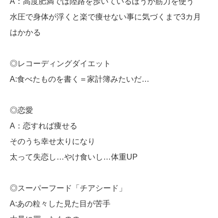
A：高度肥満では陸路を歩いているほうが筋力を使う
水圧で身体が浮くと楽で痩せない事に気づくまで3カ月
はかかる
◎レコーディングダイエット
A:食べたものを書く＝家計簿みたいだ…
◎恋愛
A：恋すれば痩せる
そのうち幸せ太りになり
太って失恋し…やけ食いし…体重UP
◎スーパーフード「チアシード」
A:あの粒々した見た目が苦手