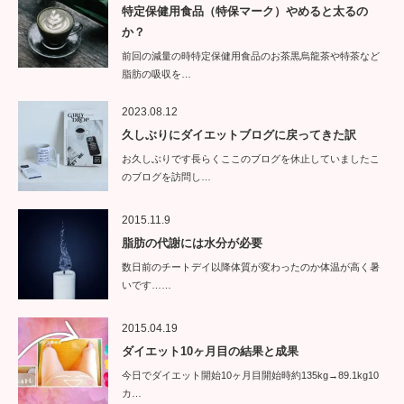
特定保健用食品（特保マーク）やめると太るの
か？
前回の減量の時特定保健用食品のお茶黒烏龍茶や特茶など
脂肪の吸収を…
2023.08.12
久しぶりにダイエットブログに戻ってきた訳
お久しぶりです長らくここのブログを休止していましたこ
のブログを訪問し…
2015.11.9
脂肪の代謝には水分が必要
数日前のチートデイ以降体質が変わったのか体温が高く暑
いです……
2015.04.19
ダイエット10ヶ月目の結果と成果
今日でダイエット開始10ヶ月目開始時約135kg→89.1kg10
カ…