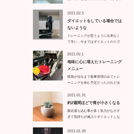
イトエ…
2021.02.3
ダイエットをしている場合では
ないような
トレーニングが思うように出来なく
て辛い…今まではダイエットのリズ
ムが崩れ…
2021.02.1
地味に心に堪えたトレーニング
メニュー
怪我が治るまで食事管理のみでトレ
ーニングを休む予定だったけれどゆ
っくりトレ…
2021.01.31
約2週間ほどで胃が小さくなる
最近落ち込む事が多く気力がなさす
ぎて気持ちが滅入りダイエットしな
くて…
2021.01.30