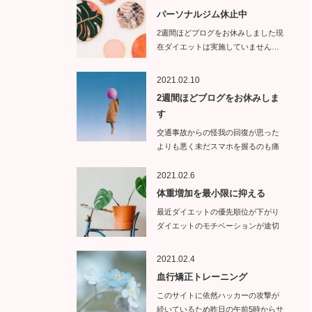
パーソナルジム休止中
2週間ほどブログをお休みしました現
在ダイエットは実施していません…
2021.02.10
2週間ほどブログをお休みしま
す
交通事故からの怪我の回復が思った
よりも悪く未だスマホを握るのも痛
い状態で…
2021.02.6
体重増加を最小限に抑える
最近ダイエットの優先順位が下がり
ダイエットのモチベーションが途切
れて…
2021.02.4
血行矯正トレーニング
このサイトに依然ハッカーの攻撃が
続いているため昨日の午前5時からサ