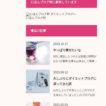
にほんブログ村に参加しています
にほんブログ村
最近の記事
2023.10.17
やっぱり痩せたいな
8月に感染したコロナは回復に時間が
かかり2週間 仕事をお休みして無事…
2023.08.12
久しぶりにダイエットブログに
戻ってきた訳
お久しぶりです長らくここのブログ
を休止していましたこのブログを訪
問し…
2021.02.24