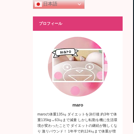
日本語
プロフィール
maro
maroの体重135㎏ ダイエットを決行後 約3年で体
重135kg→63㎏まで減量 しかし転勤を機に生活環
境が変わったことで ダイエットの継続が難しくな
り 激リバウンド！ 1年半で約124㎏まで体重が増