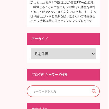
加しました 結局3年後には元の体重135kgに復活
一瞬痩せることができても その痩せた体型を維持
することができない ダメな女マロ それでも、やっ
ぱり痩せたい 同じ失敗を繰り返さない方法を探し
ながら 大幅減量の再々々チャレンジブログです
アーカイブ
ブログ内 キーワード検索
カテゴリー