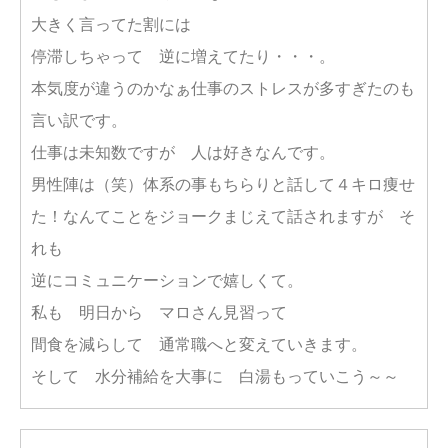
大きく言ってた割には
停滞しちゃって 逆に増えてたり・・・。
本気度が違うのかなぁ仕事のストレスが多すぎたのも
言い訳です。
仕事は未知数ですが 人は好きなんです。
男性陣は（笑）体系の事もちらりと話して４キロ痩せ
た！なんてことをジョークまじえて話されますが そ
れも
逆にコミュニケーションで嬉しくて。
私も 明日から マロさん見習って
間食を減らして 通常職へと変えていきます。
そして 水分補給を大事に 白湯もっていこう～～