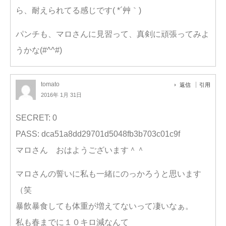
ら、耐えられてる感じです( *´艸｀)
パンチも、マロさんに見習って、真剣に頑張ってみよ
うかな(#^^#)
tomato
返信
引用
2016年 1月 31日
SECRET: 0
PASS: dca51a8dd29701d5048fb3b703c01c9f
マロさん おはようございます＾＾
マロさんの誓いに私も一緒にのっかろうと思います
（笑
暴飲暴食しても体重が増えてないって凄いなぁ。
私も春までに１０キロ減なんて