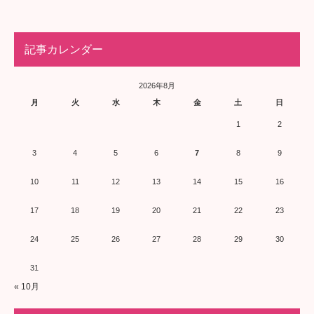
記事カレンダー
2026年8月
月
火
水
木
金
土
日
1
2
3
4
5
6
7
8
9
10
11
12
13
14
15
16
17
18
19
20
21
22
23
24
25
26
27
28
29
30
31
« 10月