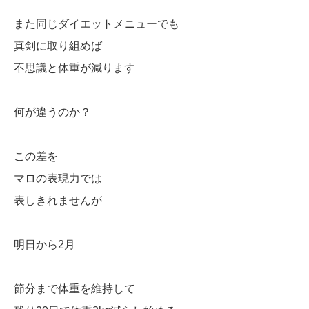
また同じダイエットメニューでも
真剣に取り組めば
不思議と体重が減ります
何が違うのか？
この差を
マロの表現力では
表しきれませんが
明日から2月
節分まで体重を維持して