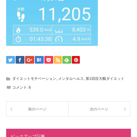
ダイエットモチベーション
,
メンタルヘルス
,
第1回目大幅ダイエット
コメント:
6
前のページ
次のページ
ピックアップ記事