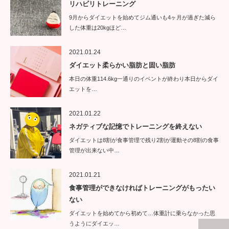
リハビリトレーニング
9月からダイエットを始めてジム通いも4ヶ月が過ぎた減ら
した体重は20kgほど…
2021.01.24
ダイエット柔らかい脂肪と固い脂肪
本日の体重114.6kg一通りのイベントが終わり本日からダイ
エットを…
2021.01.22
ネガティブな記憶でトレーニングを終えない
ダイエットは8割が食事管理で残り2割が運動その8割の食事
管理が出来ない中…
2021.01.21
食事管理ができなければトレーニングがもったい
ない
ダイエットを始めてから初めて…体重計に乗らなかった思
うようにダイエッ…