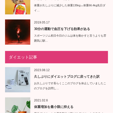
体重が久しぶりに減少した体重135kg→体重66.4kg先日ダ
イ…
2019.05.17
30分の運動で血圧を下げる効果がある
スポーツジム初日今日のジムは体を動かすと言うよりも雰
囲気に馴…
ダイエット記事
2023.08.12
久しぶりにダイエットブログに戻ってきた訳
お久しぶりです長らくここのブログを休止していましたこ
のブログを訪問し…
2021.02.6
体重増加を最小限に抑える