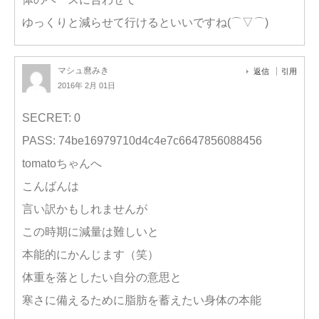
ゆっくりと減らせて行けるといいですね(⌒▽⌒)
マシュ麿みき
返信
引用
2016年 2月 01日
SECRET: 0
PASS: 74be16979710d4c4e7c6647856088456
tomatoちゃんへ
こんばんは
言い訳かもしれませんが
この時期に減量は難しいと
本能的にかんじます（笑）
体重を落としたい自分の意思と
寒さに備えるために脂肪を蓄えたい身体の本能