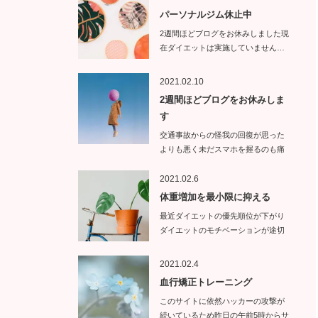
パーソナルジム休止中
2週間ほどブログをお休みしました現
在ダイエットは実施していません…
2021.02.10
2週間ほどブログをお休みしま
す
交通事故からの怪我の回復が思った
よりも悪く未だスマホを握るのも痛
い状態で…
2021.02.6
体重増加を最小限に抑える
最近ダイエットの優先順位が下がり
ダイエットのモチベーションが途切
れて…
2021.02.4
血行矯正トレーニング
このサイトに依然ハッカーの攻撃が
続いているため昨日の午前5時からサ