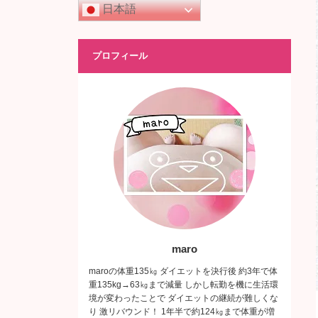
日本語
プロフィール
maro
maroの体重135㎏ ダイエットを決行後 約3年で体
重135kg→63㎏まで減量 しかし転勤を機に生活環
境が変わったことで ダイエットの継続が難しくな
り 激リバウンド！ 1年半で約124㎏まで体重が増