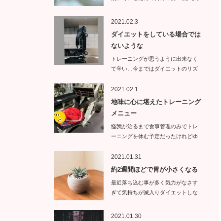
イトエ…
2021.02.3
ダイエットをしている場合では
ないような
トレーニングが思うように出来なく
て辛い…今まではダイエットのリズ
ムが崩れ…
2021.02.1
地味に心に堪えたトレーニング
メニュー
怪我が治るまで食事管理のみでトレ
ーニングを休む予定だったけれどゆ
っくりトレ…
2021.01.31
約2週間ほどで胃が小さくなる
最近落ち込む事が多く気力がなさす
ぎて気持ちが滅入りダイエットしな
くて…
2021.01.30