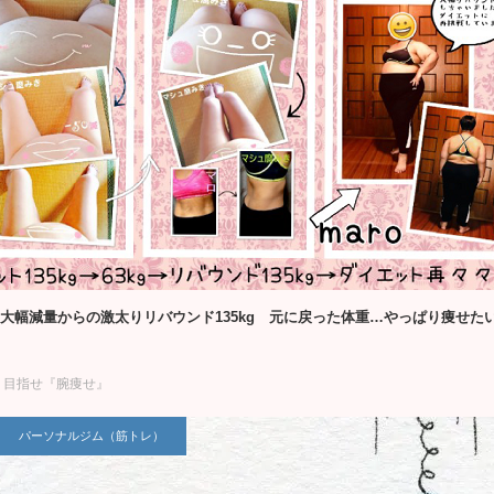
3kg大幅減量からの激太りリバウンド135kg 元に戻った体重…やっぱり痩
目指せ『腕痩せ』
パーソナルジム（筋トレ）