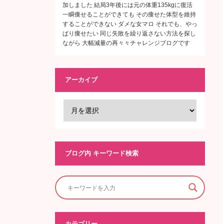
加しました 結局3年後には元の体重135kgに復活
一瞬痩せることができても その痩せた体型を維持
することができない ダメな女マロ それでも、やっ
ぱり痩せたい 同じ失敗を繰り返さない方法を探し
ながら 大幅減量の再々々チャレンジブログです
アーカイブ
ブログ内 キーワード検索
カテゴリー