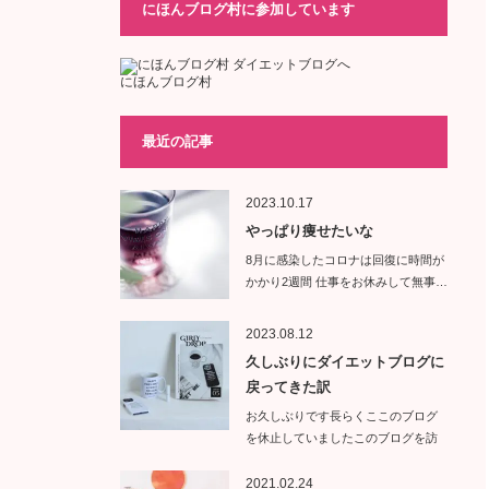
にほんブログ村に参加しています
にほんブログ村
最近の記事
2023.10.17
やっぱり痩せたいな
8月に感染したコロナは回復に時間が
かかり2週間 仕事をお休みして無事…
2023.08.12
久しぶりにダイエットブログに
戻ってきた訳
お久しぶりです長らくここのブログ
を休止していましたこのブログを訪
問し…
2021.02.24