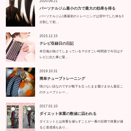
2020.09.21
パーソナルジム最小の力で最大の効果を得る
パーソナルジム1番最初のトレーニングは背中でした体を3
分割して初…
2015.12.15
テレビ収録日の日記
本日魂が抜けてしまっているマロすごい時間差で今日はテ
レビに出た事に緊…
2019.10.31
簡単チューブトレーニング
情けない話なのですが靴下を立ったまま履けません最近こ
のチューブトレー…
2017.01.10
ダイエット体重の数値に囚われる
ダイエットとは体重を減らすことが一番の目標で体重が減
ると達成感もあり…