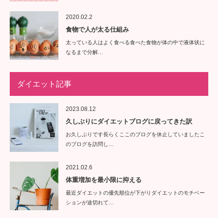
2020.02.2
食物で人が太る仕組み
太っている人はよく食べる食べた食物が体の中で液体状に
なるまで分解…
ダイエット記事
2023.08.12
久しぶりにダイエットブログに戻ってきた訳
お久しぶりです長らくここのブログを休止していましたこ
のブログを訪問し…
2021.02.6
体重増加を最小限に抑える
最近ダイエットの優先順位が下がりダイエットのモチベー
ションが途切れて…