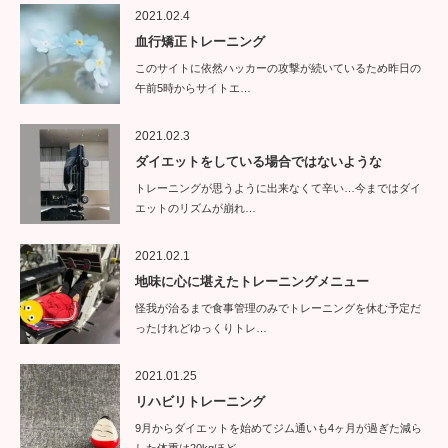
2021.02.4
血行矯正トレーニング
このサイトに依然ハッカーの攻撃が続いているため昨日の
午前5時からサイトエ…
2021.02.3
ダイエットをしている場合ではないような
トレーニングが思うように出来なくて辛い…今まではダイ
エットのリズムが崩れ…
2021.02.1
地味に心に堪えたトレーニングメニュー
怪我が治るまで食事管理のみでトレーニングを休む予定だ
ったけれどゆっくりトレ…
2021.01.25
リハビリトレーニング
9月からダイエットを始めてジム通いも4ヶ月が過ぎた減ら