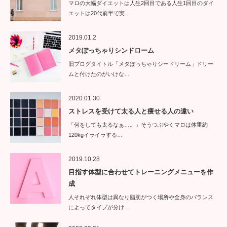
マロの大幅ダイエットは人生2回目である人生1回目のダイ
エットは20代前半で実…
2019.01.2
メタぽっちゃりシンドローム
旧ブログタイトル「メタぽっちゃりシードリーム」ドリー
ムと付けたのがいけな…
2020.01.30
ストレスを受けて太る人と痩せる人の違い
「何をしても太るなぁ…。」そうつぶやくマロは体重約
120kgイライラする…
2019.10.28
目指す体型に合わせてトレーニングメニューを作
成
人それぞれ体型は異なり脂肪がつく場所や全身のバランス
によってタイプが分け…