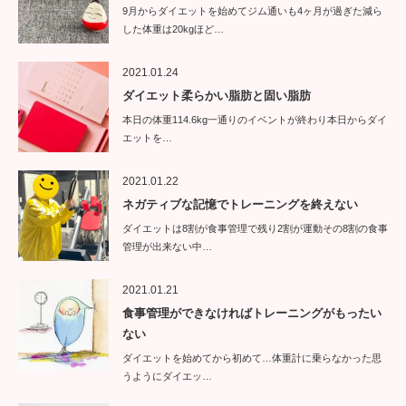
9月からダイエットを始めてジム通いも4ヶ月が過ぎた減ら
した体重は20kgほど…
2021.01.24
ダイエット柔らかい脂肪と固い脂肪
本日の体重114.6kg一通りのイベントが終わり本日からダイ
エットを…
2021.01.22
ネガティブな記憶でトレーニングを終えない
ダイエットは8割が食事管理で残り2割が運動その8割の食事
管理が出来ない中…
2021.01.21
食事管理ができなければトレーニングがもったい
ない
ダイエットを始めてから初めて…体重計に乗らなかった思
うようにダイエッ…