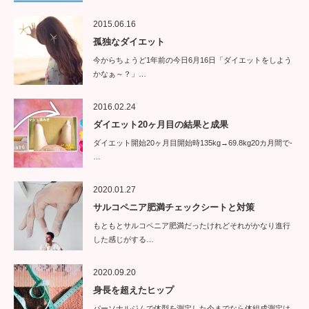
2015.06.16
孤独なダイエット
今からちょうど1年前の今日6月16日「ダイエットをしよう
かなぁ～？」…
2016.02.24
ダイエット20ヶ月目の結果と成果
ダイエット開始20ヶ月目開始時135kg→69.8kg20カ月間で-
…
2020.01.27
サルコペニア肥満チェックシートと対策
もともとサルコペニア肥満だったけれどそれがかなり進行
した感じがする…
2020.09.20
身長を超えたヒップ
パーソナルジムで体型を測定した今までなら体組成測定は