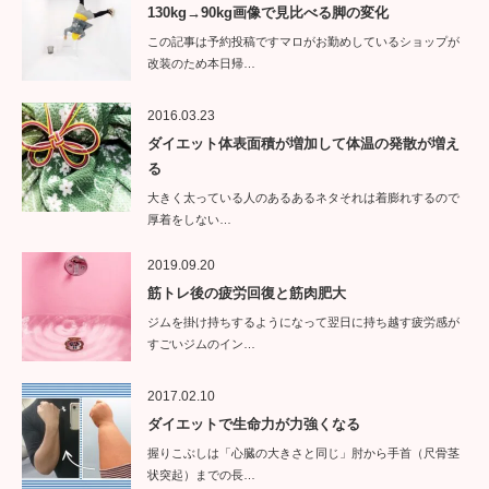
130kg→90kg画像で見比べる脚の変化
この記事は予約投稿ですマロがお勤めしているショップが
改装のため本日帰…
2016.03.23
ダイエット体表面積が増加して体温の発散が増え
る
大きく太っている人のあるあるネタそれは着膨れするので
厚着をしない…
2019.09.20
筋トレ後の疲労回復と筋肉肥大
ジムを掛け持ちするようになって翌日に持ち越す疲労感が
すごいジムのイン…
2017.02.10
ダイエットで生命力が力強くなる
握りこぶしは「心臓の大きさと同じ」肘から手首（尺骨茎
状突起）までの長…