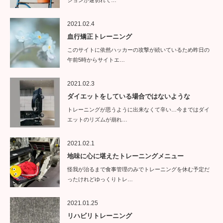
ションが途切れて…
2021.02.4
血行矯正トレーニング
このサイトに依然ハッカーの攻撃が続いているため昨日の
午前5時からサイトエ…
2021.02.3
ダイエットをしている場合ではないような
トレーニングが思うように出来なくて辛い…今まではダイ
エットのリズムが崩れ…
2021.02.1
地味に心に堪えたトレーニングメニュー
怪我が治るまで食事管理のみでトレーニングを休む予定だ
ったけれどゆっくりトレ…
2021.01.25
リハビリトレーニング