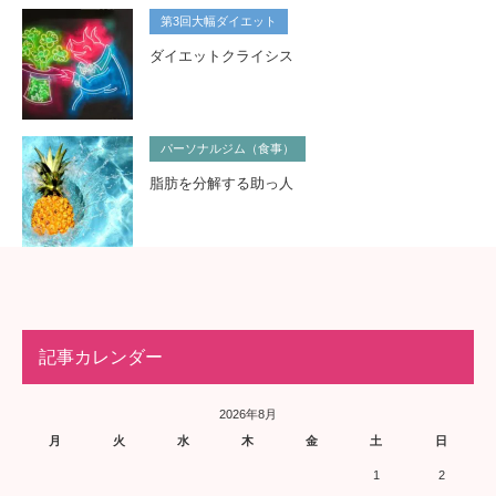
第3回大幅ダイエット
ダイエットクライシス
パーソナルジム（食事）
脂肪を分解する助っ人
記事カレンダー
2026年8月
月
火
水
木
金
土
日
1
2