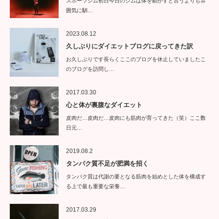
スポーツジム初日今日のジムは体を動かすと言うよりも雰
囲気に馴…
2023.08.12
久しぶりにダイエットブログに戻ってきた訳
お久しぶりです長らくここのブログを休止していましたこ
のブログを訪問し…
2017.03.30
心と体が裏腹なダイエット
皮肉だ…皮肉だ…皮肉にも筋肉が育ってきた（笑）ここ数
日元…
2019.08.2
タンパク質不足が肥満を招く
タンパク質は代謝の要となる筋肉を始めとした体を構成す
る上で最も重要な栄養…
2017.03.29