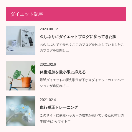
ダイエット記事
2023.08.12
久しぶりにダイエットブログに戻ってきた訳
お久しぶりです長らくここのブログを休止していましたこ
のブログを訪問し…
2021.02.6
体重増加を最小限に抑える
最近ダイエットの優先順位が下がりダイエットのモチベー
ションが途切れて…
2021.02.4
血行矯正トレーニング
このサイトに依然ハッカーの攻撃が続いているため昨日の
午前5時からサイトエ…