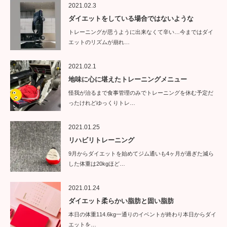
2021.02.3
ダイエットをしている場合ではないような
トレーニングが思うように出来なくて辛い…今まではダイ
エットのリズムが崩れ…
2021.02.1
地味に心に堪えたトレーニングメニュー
怪我が治るまで食事管理のみでトレーニングを休む予定だ
ったけれどゆっくりトレ…
2021.01.25
リハビリトレーニング
9月からダイエットを始めてジム通いも4ヶ月が過ぎた減ら
した体重は20kgほど…
2021.01.24
ダイエット柔らかい脂肪と固い脂肪
本日の体重114.6kg一通りのイベントが終わり本日からダイ
エットを…