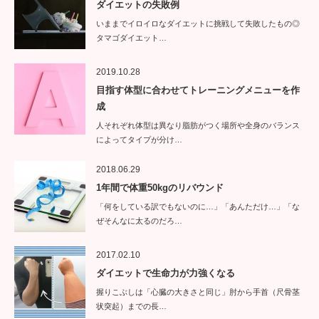
ダイエットの失敗例
いままでイロイロなダイエットに挑戦して失敗したもの◎
タマゴダイエット…
2019.10.28
目指す体型に合わせてトレーニングメニューを作
成
人それぞれ体型は異なり脂肪がつく場所や全身のバランス
によってタイプが分け…
2018.06.29
1年間で体重50kgのリバウンド
「何をしている訳でもないのに…」「あんただけ…」「な
ぜそんなに太るのだろ…
2017.02.10
ダイエットで生命力が力強くなる
握りこぶしは「心臓の大きさと同じ」肘から手首（尺骨茎
状突起）までの長…