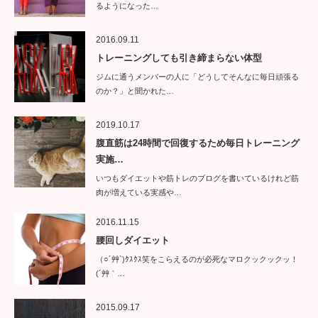
るようになった…
2016.09.11
トレーニングしても引き締まらない体型
ジムに通うメンバーの人に「どうしてそんなに毎日頑張る
のか？」と聞かれた…
2019.10.17
腹直筋は24時間で回復するため毎日トレーニング
実施…
いつもダイエットや筋トレのブログを書いているけれど筋
肉が増えている実感や…
2016.11.15
腰回しダイエット
（○´艸`)ｸｽｸｽ笑をこらえるのが必死なマロクックックッ！
(´艸｀…
2015.09.17