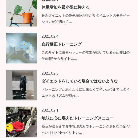
体重増加を最小限に抑える
最近ダイエットの優先順位が下がりダイエットのモチベー
ションが途切れて…
2021.02.4
血行矯正トレーニング
このサイトに依然ハッカーの攻撃が続いているため昨日の
午前5時からサイトエ…
2021.02.3
ダイエットをしている場合ではないような
トレーニングが思うように出来なくて辛い…今まではダイ
エットのリズムが崩れ…
2021.02.1
地味に心に堪えたトレーニングメニュー
怪我が治るまで食事管理のみでトレーニングを休む予定だ
ったけれどゆっくりトレ…