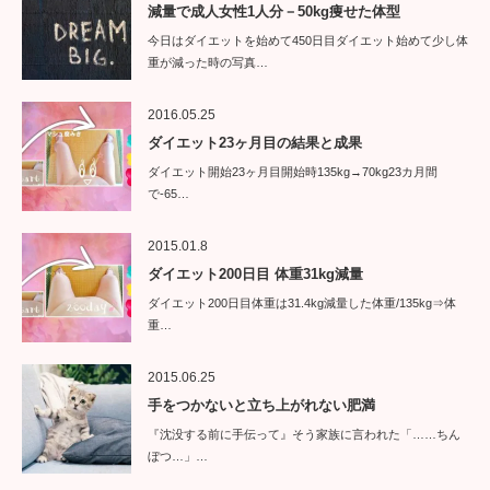
減量で成人女性1人分－50kg痩せた体型
今日はダイエットを始めて450日目ダイエット始めて少し体
重が減った時の写真…
2016.05.25
ダイエット23ヶ月目の結果と成果
ダイエット開始23ヶ月目開始時135kg→70kg23カ月間
で-65…
2015.01.8
ダイエット200日目 体重31kg減量
ダイエット200日目体重は31.4kg減量した体重/135kg⇒体
重…
2015.06.25
手をつかないと立ち上がれない肥満
『沈没する前に手伝って』そう家族に言われた「……ちん
ぼつ…」…