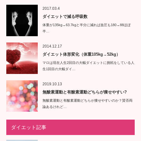
2017.03.4
ダイエットで減る呼吸数
体重が135kg→63.7kgと半分に減れば血圧も180→88ほぼ
半…
2014.12.17
ダイエット体形変化（体重105kg→52kg）
マロは現在人生2回目の大幅ダイエットに挑戦をしている人
生1回目の大幅ダイ…
2019.10.13
無酸素運動と有酸素運動どちらが痩せやすい?
無酸素運動と有酸素運動どちらが痩せやすいのか？賛否両
論あるけれど…
ダイエット記事