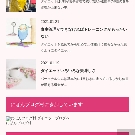
ダイエットは8割が食事管理で残り2割が運動その8割の食事
管理が出来ない中…
2021.01.21
食事管理ができなければトレーニングがもったい
ない
ダイエットを始めてから初めて…体重計に乗らなかった思
うようにダイエッ…
2021.01.19
ダイエットいろいろな美味しさ
パーソナルジムは基本的に1日おきに通っているしかし体重
が増える機会が…
にほんブログ村に参加しています
にほんブログ村