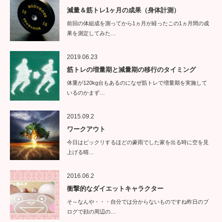
減量＆筋トレ1ヶ月の成果（身体計測）
前回の体組成を測ってから1ヵ月が経ったこの1ヵ月間の成
果を測定してみた…
2019.06.23
筋トレの増量期と減量期の移行のタイミング
体重が120kg台もあるのになぜ筋トレで増量期を実施して
いるのかまず…
2015.09.2
ワークアウト
今日はビックリするほどの豪雨でした家を出る時に空を見
上げる晴…
2016.06.2
衝撃的なダイエットキャラクター
そ～なんや・・・自分では分からないものですね昨日のブ
ログで顔の周辺の…