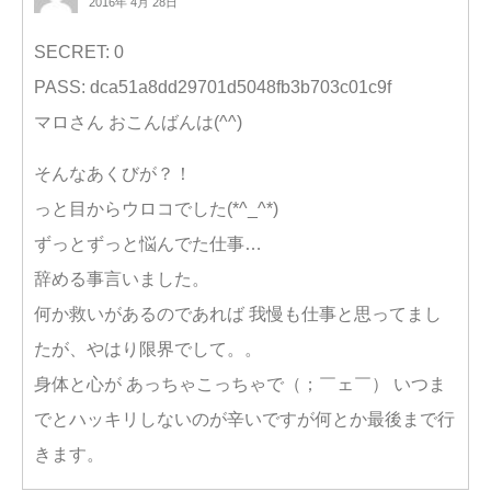
2016年 4月 28日
SECRET: 0
PASS: dca51a8dd29701d5048fb3b703c01c9f
マロさん おこんばんは(^^)
そんなあくびが？！
っと目からウロコでした(*^_^*)
ずっとずっと悩んでた仕事…
辞める事言いました。
何か救いがあるのであれば 我慢も仕事と思ってまし
たが、やはり限界でして。。
身体と心が あっちゃこっちゃで（；￣ェ￣） いつま
でとハッキリしないのが辛いですが何とか最後まで行
きます。