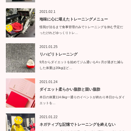
2021.02.1
地味に心に堪えたトレーニングメニュー
怪我が治るまで食事管理のみでトレーニングを休む予定だ
ったけれどゆっくりトレ…
2021.01.25
リハビリトレーニング
9月からダイエットを始めてジム通いも4ヶ月が過ぎた減ら
した体重は20kgほど…
2021.01.24
ダイエット柔らかい脂肪と固い脂肪
本日の体重114.6kg一通りのイベントが終わり本日からダイ
エットを…
2021.01.22
ネガティブな記憶でトレーニングを終えない