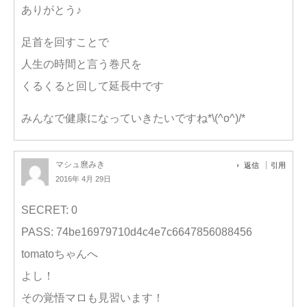
ありがとう♪
足首を回すことで
人生の時間と言う巻尺を
くるくると回して延長中です
みんなで健康になっていきたいですね*\(^o^)/*
マシュ麿みき
返信
引用
2016年 4月 29日
SECRET: 0
PASS: 74be16979710d4c4e7c6647856088456
tomatoちゃんへ
よし！
その覚悟マロも見習います！