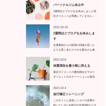
パーソナルジム休止中
2週間ほどブログをお休みしました現
在ダイエットは実施していません…
2021.02.10
2週間ほどブログをお休みしま
す
交通事故からの怪我の回復が思った
よりも悪く未だスマホを握るのも痛
い状態で…
2021.02.6
体重増加を最小限に抑える
最近ダイエットの優先順位が下がり
ダイエットのモチベーションが途切
れて…
2021.02.4
血行矯正トレーニング
このサイトに依然ハッカーの攻撃が
続いているため昨日の午前5時からサ