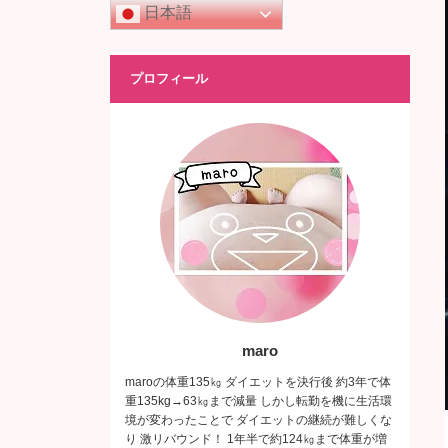
日本語
プロフィール
maro
maroの体重135㎏ ダイエットを決行後 約3年で体
重135kg→63㎏まで減量 しかし転勤を機に生活環
境が変わったことで ダイエットの継続が難しくな
り 激リバウンド！ 1年半で約124㎏まで体重が増