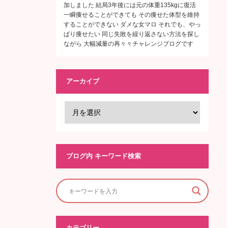
加しました 結局3年後には元の体重135kgに復活
一瞬痩せることができても その痩せた体型を維持
することができない ダメな女マロ それでも、やっ
ぱり痩せたい 同じ失敗を繰り返さない方法を探し
ながら 大幅減量の再々々チャレンジブログです
アーカイブ
ブログ内 キーワード検索
カテゴリー