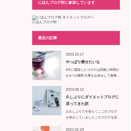
にほんブログ村に参加しています
にほんブログ村
最近の記事
2023.10.17
やっぱり痩せたいな
8月に感染したコロナは回復に時間が
かかり2週間 仕事をお休みして無事…
2023.08.12
久しぶりにダイエットブログに
戻ってきた訳
お久しぶりです長らくここのブログ
を休止していましたこのブログを訪
問し…
2021.02.24