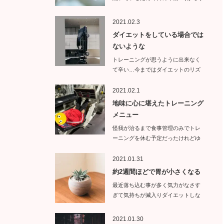
イトエ…
2021.02.3
ダイエットをしている場合では
ないような
トレーニングが思うように出来なく
て辛い…今まではダイエットのリズ
ムが崩れ…
2021.02.1
地味に心に堪えたトレーニング
メニュー
怪我が治るまで食事管理のみでトレ
ーニングを休む予定だったけれどゆ
っくりトレ…
2021.01.31
約2週間ほどで胃が小さくなる
最近落ち込む事が多く気力がなさす
ぎて気持ちが滅入りダイエットしな
くて…
2021.01.30