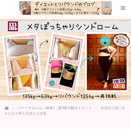
ホーム
パーソナルジム（体形）
,
第3回大幅ダイエット
体脂肪が脳に命
令を出す事を実感する体重