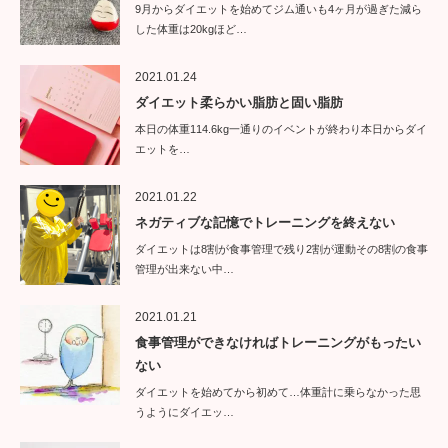
9月からダイエットを始めてジム通いも4ヶ月が過ぎた減ら
した体重は20kgほど…
2021.01.24
ダイエット柔らかい脂肪と固い脂肪
本日の体重114.6kg一通りのイベントが終わり本日からダイ
エットを…
2021.01.22
ネガティブな記憶でトレーニングを終えない
ダイエットは8割が食事管理で残り2割が運動その8割の食事
管理が出来ない中…
2021.01.21
食事管理ができなければトレーニングがもったい
ない
ダイエットを始めてから初めて…体重計に乗らなかった思
うようにダイエッ…