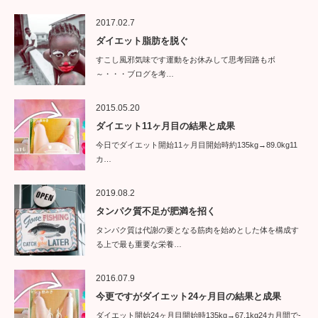
2017.02.7
ダイエット脂肪を脱ぐ
すこし風邪気味です運動をお休みして思考回路もボ
～・・・ブログを考…
2015.05.20
ダイエット11ヶ月目の結果と成果
今日でダイエット開始11ヶ月目開始時約135kg→89.0kg11
カ…
2019.08.2
タンパク質不足が肥満を招く
タンパク質は代謝の要となる筋肉を始めとした体を構成す
る上で最も重要な栄養…
2016.07.9
今更ですがダイエット24ヶ月目の結果と成果
ダイエット開始24ヶ月目開始時135kg→67.1kg24カ月間で-