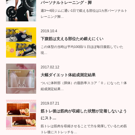
パーソナルトレーニング・脚
週3〜4回ジムに通い1日で鍛える部位は1カ所パーソナルト
レーニング脚…
2019.10.4
下腹筋は支える部位ため鍛えにくい
この体型の当時は平均100回/１日ほぼ毎日腹筋していた
現…
2017.02.12
大幅ダイエット体組成測定結果
ついに体幹部（胴体）の脂肪率スコア「０」になった！体
組成測定結果…
2019.07.21
筋トレ後は筋肉が収縮した状態が定着しないよう
にスト…
筋トレは筋肉を収縮させることで力を発揮しているため筋
トレ後にストレッチを…