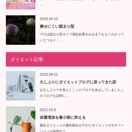
…
2016.04.12
痩せにくい固太り型
マロは固太り型タイプ測定結果をみるまでもなくわかって
いたつもり……
ダイエット記事
2023.08.12
久しぶりにダイエットブログに戻ってきた訳
お久しぶりです長らくここのブログを休止していましたこ
のブログを訪問し…
2021.02.6
体重増加を最小限に抑える
最近ダイエットの優先順位が下がりダイエットのモチベー
ションが途切れて…