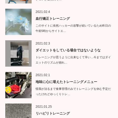
2021.02.4
血行矯正トレーニング
このサイトに依然ハッカーの攻撃が続いているため昨日の
午前5時からサイトエ…
2021.02.3
ダイエットをしている場合ではないような
トレーニングが思うように出来なくて辛い…今まではダイ
エットのリズムが崩れ…
2021.02.1
地味に心に堪えたトレーニングメニュー
怪我が治るまで食事管理のみでトレーニングを休む予定だ
ったけれどゆっくりトレ…
2021.01.25
リハビリトレーニング