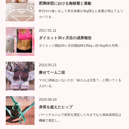
肥満体型における無頓着と過敏
昨日やけ食いをして本日体重が3kg増えた体重が増えてもリ
カバリを…
2017.01.11
ダイエット30ヶ月目の成果報告
ダイエット開始30ヶ月目開始時135kg→65.5kg30カ月間…
2015.05.21
痩せて一人二役
マロに姉妹はいないだが「妹さんは元気？」と聞いてくる
人がいる…
2020.09.20
身長を超えたヒップ
パーソナルジムで体型を測定した今までなら体組成測定は
機械で測定し…