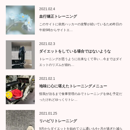
2021.02.4
血行矯正トレーニング
このサイトに依然ハッカーの攻撃が続いているため昨日の
午前5時からサイトエ…
2021.02.3
ダイエットをしている場合ではないような
トレーニングが思うように出来なくて辛い…今まではダイ
エットのリズムが崩れ…
2021.02.1
地味に心に堪えたトレーニングメニュー
怪我が治るまで食事管理のみでトレーニングを休む予定だ
ったけれどゆっくりトレ…
2021.01.25
リハビリトレーニング
9月からダイエットを始めてジム通いも4ヶ月が過ぎた減ら