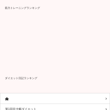
ダイエット日記ランキング
第1回目大幅ダイエット
第２回途中断念・リバウンド期
第３回大幅ダイエット（挑戦中）
お問い合わせフォーム