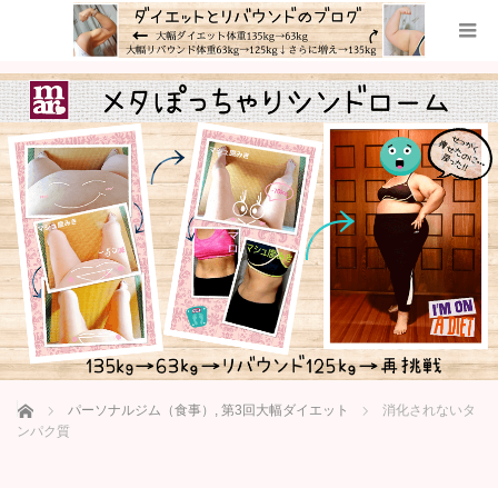
ホーム
パーソナルジム（食事）
,
第3回大幅ダイエット
消化されないタ
ンパク質