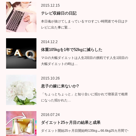
2015.12.15
テレビ収録日の日記
本日魂が抜けてしまっているマロすごい時間差で今日はテ
レビに出た事に緊…
2014.12.2
体重105kgを1年で52kgに減らした
マロの大幅ダイエットは人生2回目の挑戦です人生1回目の
大幅ダイエットの時は…
2015.10.26
息子の嫁に来ないか?
「ちょっとちょっと」と知り合いに招かれて喫茶店で相席
になった招かれた…
2016.07.24
ダイエット25ヶ月目の結果と成果
ダイエット開始25ヶ月目開始時135kg→66.6kg25カ月間で-